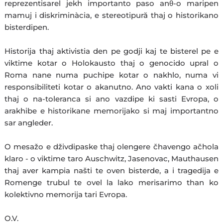
reprezentisarel jekh importanto paso anθ-o maripen
mamuj i diskriminàcia, e stereotipură thaj o historikano
bisterdipen.
Historija thaj aktivistia den pe godji kaj te bisterel pe e
viktime kotar o Holokausto thaj o genocido upral o
Roma nane numa puchipe kotar o nakhlo, numa vi
responsibiliteti kotar o akanutno. Ano vakti kana o xoli
thaj o na-toleranca si ano vazdipe ki sasti Evropa, o
arakhibe e historikane memorijako si maj importantno
sar angleder.
O mesažo e dživdipaske thaj olengere čhavengo ačhola
klaro - o viktime taro Auschwitz, Jasenovac, Mauthausen
thaj aver kampia našti te oven bisterde, a i tragedija e
Romenge trubul te ovel la lako merisarimo than ko
kolektivno memorija tari Evropa.
O.V.