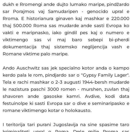
dukh e Rromengi ande dujto lumako maripe, pindžardo
sar Porajmos vaj Samudaripen - genocido upral e
Rroma. E historianura ginaven kaj mashkar e 220.000
thaj 500.000 Roma sas mudarde ande sasti Evropa ko
vakti e maripnasko, iako gindil pes kaj o numero e
viktimengo sas vi maj baro sebepi bi-pherdi
dokumentacija thaj sistemsko neglijencija vash e
Romane viktime palo maripe.
Ando Auschwitz sas jek specialno kotor anda o kampo
kerdo pala le rom, pindjardo sar o "Gypsy Family Lager".
Tela e rachi mashkar o 2-3 augusti 1944-bersh mudarde
le nazistura paschi 3000 romen - murshen, zuvlan thaj
shavoren ande gasoske kamri. Avdive, kodi data
festuinolpe ki sasti Evropa sar o dive e seminaripasko e
romane viktimengo kotar o holokausto.
I teritorija tari purani Jugoslavija na sine spasime taro
kriminaliteti upral o Roma. Deśe milje Rroma sas