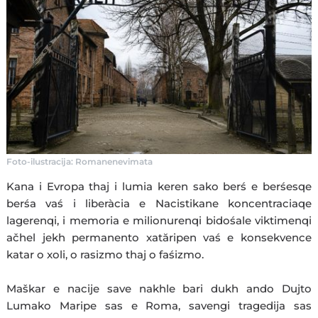
Foto-ilustracija: Romanenevimata
Kana i Evropa thaj i lumia keren sako berś e berśesqe
berśa vaś i liberàcia e Nacistikane koncentraciaqe
lagerenqi, i memoria e milionurenqi bidośale viktimenqi
ačhel jekh permanento xatăripen vaś e konsekvence
katar o xoli, o rasizmo thaj o faśizmo.
Maškar e nacije save nakhle bari dukh ando Dujto
Lumako Maripe sas e Roma, savengi tragedija sas