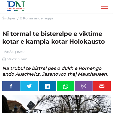
Romane
Nemivata
Širdipen
/
E Roma ande regija
Ni tormal te bisterelpe e viktime
kotar e kampia kotar Holokausto
11/05/26 | 15:30
Vakti: 3 min.
Na trubul te bistrel pes o dukh e Romengo
ando Auschwitz, Jasenovco thaj Mauthausen.