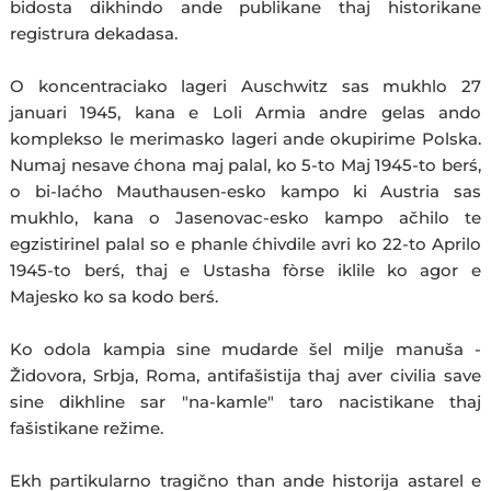
bidosta dikhindo ande publikane thaj historikane
registrura dekadasa.
O koncentraciako lageri Auschwitz sas mukhlo 27
januari 1945, kana e Loli Armia andre gelas ando
komplekso le merimasko lageri ande okupirime Polska.
Numaj nesave ćhona maj palal, ko 5-to Maj 1945-to berś,
o bi-laćho Mauthausen-esko kampo ki Austria sas
mukhlo, kana o Jasenovac-esko kampo ačhilo te
egzistirinel palal so e phanle ćhivdile avri ko 22-to Aprilo
1945-to berś, thaj e Ustasha fòrse iklile ko agor e
Majesko ko sa kodo berś.
Ko odola kampia sine mudarde šel milje manuša -
Židovora, Srbja, Roma, antifašistija thaj aver civilia save
sine dikhline sar "na-kamle" taro nacistikane thaj
fašistikane režime.
Ekh partikularno tragično than ande historija astarel e