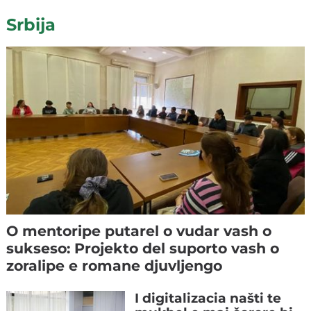
Srbija
O mentoripe putarel o vudar vash o
sukseso: Projekto del suporto vash o
zoralipe e romane djuvljengo
I digitalizacia našti te