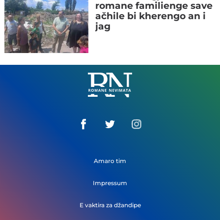
romane familienge save
ačhile bi kherengo an i
jag
Romane
Nemivata
Amaro tim
Impressum
E vaktira za džandipe