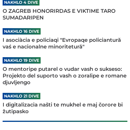
NAKHLO 4 DIVE
O ZAGREB HONORIRDAS E VIKTIME TARO
SUMADARIPEN
NAKHLO 16 DIVE
I asociàcia e policiaqi "Evropaqe policiantură
vaś e nacionalne minoritetură"
NAKHLO 19 DIVE
O mentoripe putarel o vudar vash o sukseso:
Projekto del suporto vash o zoralipe e romane
djuvljengo
NAKHLO 21 DIVE
I digitalizacia našti te mukhel e maj čorore bi
žutipasko