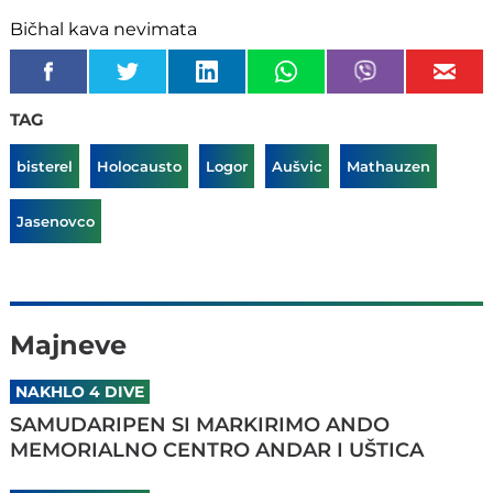
Bičhal kava nevimata
TAG
bisterel
Holocausto
Logor
Aušvic
Mathauzen
Jasenovco
Majneve
NAKHLO 4 DIVE
SAMUDARIPEN SI MARKIRIMO ANDO
MEMORIALNO CENTRO ANDAR I UŠTICA