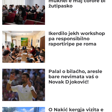
mukhel e maj čorore bi
žutipasko
Ikerdilo jekh workshop
pa responsibilno
raportiripe pe roma
Palal o bilaćho, aresle
bare nevimata vaś o
Novak Djoković!
O Nakić kergja vizita e