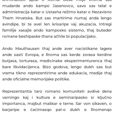
mudarde ando kampo Jasenovco, savo sas telal e
administracija katar o Ustasha režimo katar o Nezavisno
Them Hrvatska. But sas martirime numaj anda lengo
avindipe, bi te avel len krisaripe vaj akuzacia. Intregi
familije xasajle ando kamposko sistemo, thaj buteder
romane beshipaske thana ačhile bi populacijako.
Ando Mauthausen thaj ande aver nacistikane lagera
ande sasti Evropa, e Rroma sas kerde zorasa kerdine
butjasa, torturasa, medicinake eksperimenturenca thaj
bare likvidacijenca. Bizo godova, lengo dukh sas but
vrama tikno reprezentirime ande edukacia, medije thaj
ande oficialne memorijake politike.
Reprezentantia taro romano komuniteti avdive dena
varningo kaj i kultura e seminaripasko si ključno
importanca, majbut maškar e terne. Sar von sikaven, o
barjaripe e ćaćimasqo pal-o dukh e Rromenqo