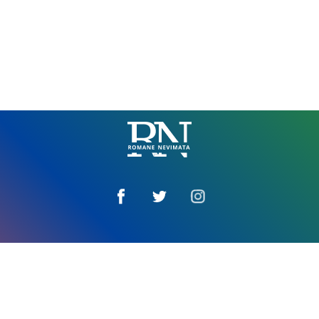
Romane
Nemivata
Amaro tim
Impressum
E vaktira za džandipe