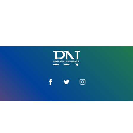
Romane
Nemivata
Amaro tim
Impressum
E vaktira za džandipe