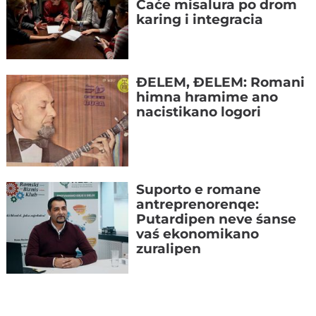
Ćaće misalura po drom
karing i integracia
ĐELEM, ĐELEM: Romani
himna hramime ano
nacistikano logori
Suporto e romane
antreprenorenqe:
Putardipen neve śanse
vaś ekonomikano
zuralipen