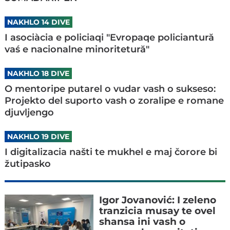
NAKHLO 14 DIVE
I asociàcia e policiaqi "Evropaqe policiantură
vaś e nacionalne minoritetură"
NAKHLO 18 DIVE
O mentoripe putarel o vudar vash o sukseso:
Projekto del suporto vash o zoralipe e romane
djuvljengo
NAKHLO 19 DIVE
I digitalizacia našti te mukhel e maj čorore bi
žutipasko
Igor Jovanović: I zeleno
tranzicia musay te ovel
shansa ini vash o