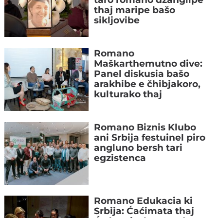
thaj maripe bašo
sikljovibe
Romano
Maškarthemutno dive:
Panel diskusia bašo
arakhibe e čhibjakoro,
kulturako thaj
tradicijako
Romano Biznis Klubo
ani Srbija festuinel piro
angluno bersh tari
egzistenca
Romano Edukacia ki
Srbija: Ćaćimata thaj