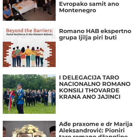
Evropako samit ano
Montenegro
Romano HAB ekspertno
grupa ljilja piri buti
I DELEGACIJA TARO
NACIONALNO ROMANO
KONSILI THOVARDE
KRANA ANO JAJINCI
Ađe praxome e dr Marija
Aleksandrović: Pioniri
taro romano džanglipe