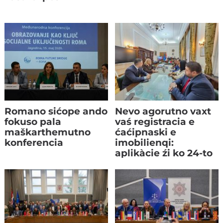
Romano sićope ando
Nevo agorutno vaxt
fokuso pala
vaś registracia e
maškarthemutno
ćaćipnaski e
konferencia
imobilienqi:
aplikàcie źi ko 24-to
oktòbro