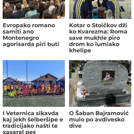
Evropako romano
Kotar o Stoičkov dži
samiti ano
ko Kvarezma: Roma
Montenegro
save mukhle piro
agorisarda piri buti
drom ko lumiako
khelipe
I Veternica sikavda
O Šaban Bajramović
kaj jekh šelberšipe e
mulo po avdivesko
tradicijako našti te
dive
xasarel pes