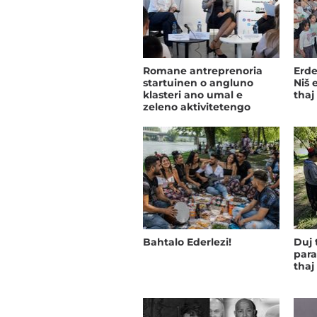
Romane antreprenoria
Erde
startuinen o angluno
Niš 
klasteri ano umal e
thaj
zeleno aktivitetengo
(VIDEO)
Bahtalo Ederlezi!
Duj 
para
thaj