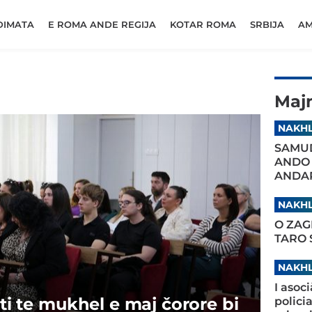
DIMATA
E ROMA ANDE REGIJA
KOTAR ROMA
SRBIJA
AM
Maj
NAKHL
SAMUD
ANDO
ANDAR
NAKHL
O ZAG
TARO
NAKHL
I asoc
šti te mukhel e maj čorore bi
polici