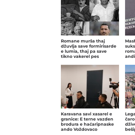
Romane murša thaj
Mash
džuvlja save formirisarde
suks
e lumia, thaj pa save
rom
tikno vakerel pes
andi
Karavana savi xasarel e
Lega
granice: E terne vazden
čaro
brodura e haćaripnaske
dživ
ando Voždovaco
beš