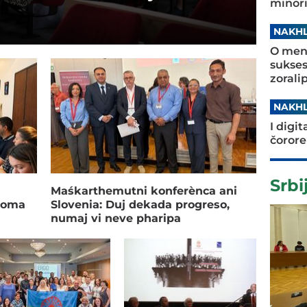
minori
NAKHL
O ment
sukses
zorali
NAKHL
I digi
čorore
Srbi
Maśkarthemutni konferènca ani
 roma
Slovenia: Duj dekada progreso,
numaj vi neve pharipa