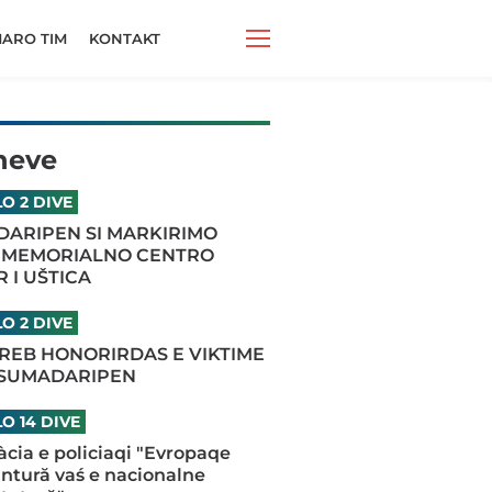
ARO TIM
KONTAKT
neve
O 2 DIVE
ARIPEN SI MARKIRIMO
 MEMORIALNO CENTRO
 I UŠTICA
O 2 DIVE
REB HONORIRDAS E VIKTIME
 SUMADARIPEN
O 14 DIVE
iàcia e policiaqi "Evropaqe
antură vaś e nacionalne