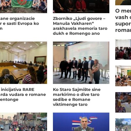
O men
vash 
ane organizacie
Zborniko „Ljudi govore –
supor
r e sasti Evropa ko
Manuša Vakharen“
un
arakhavela memoria taro
roman
dukh e Romengo ano
Kosovo (Video)
i inicijativa RARE
Ko Staro Sajmište sine
arda vudara e romane
markirimo o dive taro
dentonge
sedibe e Romane
viktimenge taro
nacistikane lagerija