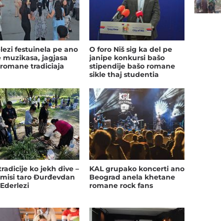
lezi festuinela pe ano
O foro Niš sig ka del pe
e muzikasa, jagjasa
janipe konkursi bašo
 romane tradiciaja
stipendije bašo romane
sikle thaj studentia
tradicije ko jekh dive –
KAL grupako koncerti ano
misi taro Đurđevdan
Beograd anela khetane
 Ederlezi
romane rock fans