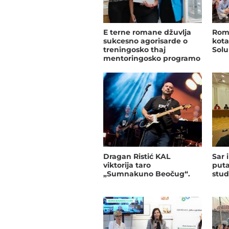
E terne romane džuvlja
Rom
sukcesno agorisarde o
kota
treningosko thaj
Sol
mentoringosko programo
Dragan Ristić KAL
Sar 
viktorija taro
put
„Sumnakuno Beočug“.
stu