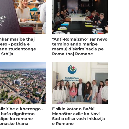
kar maribe thaj
"Anti-Romaizmo" sar nevo
eso - pozicia e
termino ando maripe
ane studentonge
mamuj diskriminacia pe
 Srbija
Roma thaj Romane
džuvlja
liziribe e kherengo -
E sikle kotar o Bački
 bašo dignitetno
Monoštor avile ko Novi
dipe ko romane
Sad o ofiso vash inkluzija
ipnaske thana
e Romane