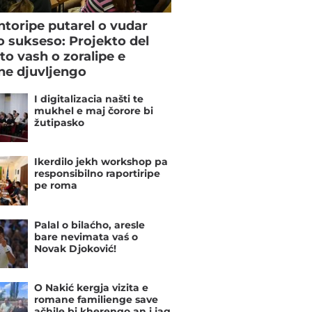
toripe putarel o vudar
o sukseso: Projekto del
to vash o zoralipe e
e djuvljengo
I digitalizacia našti te
mukhel e maj čorore bi
žutipasko
Ikerdilo jekh workshop pa
responsibilno raportiripe
pe roma
Palal o bilaćho, aresle
bare nevimata vaś o
Novak Djoković!
O Nakić kergja vizita e
romane familienge save
ačhile bi kherengo an i jag