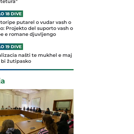
tetură"
O 18 DIVE
oripe putarel o vudar vash o
o: Projekto del suporto vash o
pe e romane djuvljengo
O 19 DIVE
talizacia našti te mukhel e maj
 bi žutipasko
ja