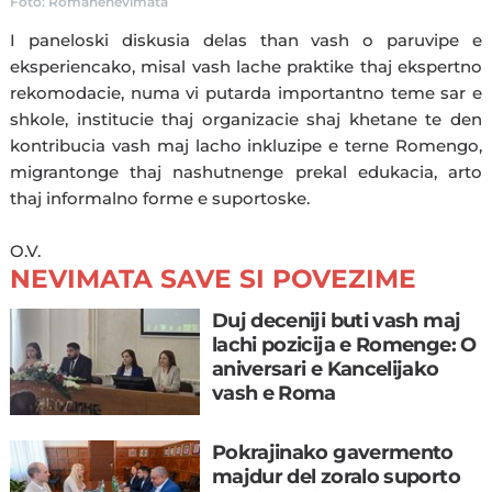
Foto: Romanenevimata
I paneloski diskusia delas than vash o paruvipe e
eksperiencako, misal vash lache praktike thaj ekspertno
rekomodacie, numa vi putarda importantno teme sar e
shkole, institucie thaj organizacie shaj khetane te den
kontribucia vash maj lacho inkluzipe e terne Romengo,
migrantonge thaj nashutnenge prekal edukacia, arto
thaj informalno forme e suportoske.
O.V.
NEVIMATA SAVE SI POVEZIME
Duj deceniji buti vash maj
lachi pozicija e Romenge: O
aniversari e Kancelijako
vash e Roma
Pokrajinako gavermento
majdur del zoralo suporto