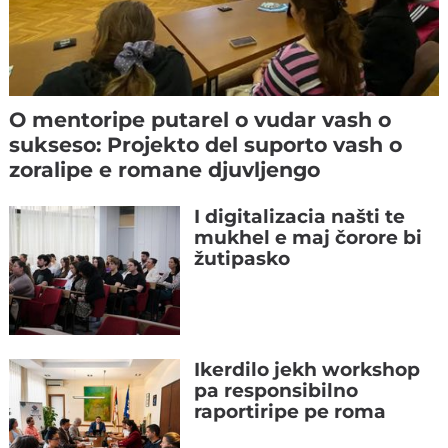
O mentoripe putarel o vudar vash o
sukseso: Projekto del suporto vash o
zoralipe e romane djuvljengo
I digitalizacia našti te
mukhel e maj čorore bi
žutipasko
Ikerdilo jekh workshop
pa responsibilno
raportiripe pe roma