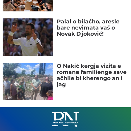
Palal o bilaćho, aresle
bare nevimata vaś o
Novak Djoković!
O Nakić kergja vizita e
romane familienge save
ačhile bi kherengo an i
jag
Romane
Nemivata