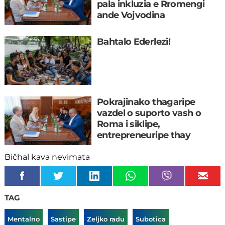
pala inkluzia e Rromengi
ande Vojvodina
Bahtalo Ederlezi!
Pokrajinako thagaripe
vazdel o suporto vash o
Roma i siklipe,
entrepreneuripe thay
lokalune centrya
Bičhal kava nevimata
TAG
Mentalno
Sastipe
Zeljko radu
Subotica