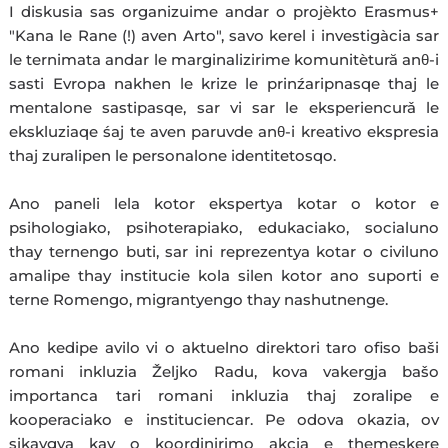
I diskusia sas organizuime andar o projèkto Erasmus+
"Kana le Rane (!) aven Arto", savo kerel i investigàcia sar
le ternimata andar le marginalizirime komunitètură anθ-i
sasti Evropa nakhen le krize le prinźaripnasqe thaj le
mentalone sastipasqe, sar vi sar le eksperiencurǎ le
ekskluziaqe śaj te aven paruvde anθ-i kreativo ekspresia
thaj zuralipen le personalone identitetosqo.
Ano paneli lela kotor ekspertya kotar o kotor e
psihologiako, psihoterapiako, edukaciako, socialuno
thay ternengo buti, sar ini reprezentya kotar o civiluno
amalipe thay institucie kola silen kotor ano suporti e
terne Romengo, migrantyengo thay nashutnenge.
Ano kedipe avilo vi o aktuelno direktori taro ofiso baši
romani inkluzia Željko Radu, kova vakergja bašo
importanca tari romani inkluzia thaj zoralipe e
kooperaciako e instituciencar. Pe odova okazia, ov
sikavgya kay o koordinirimo akcia e themeskere