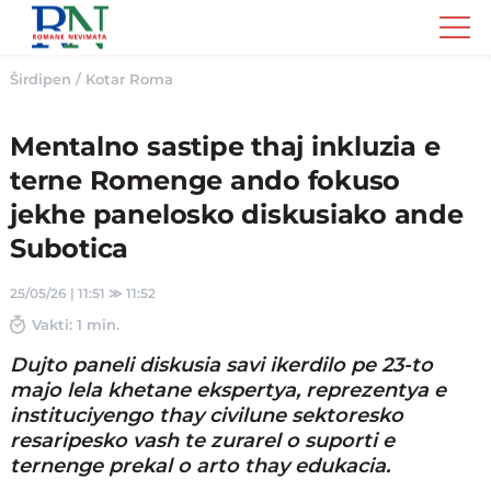
Romane
Nemivata
Širdipen
/
Kotar Roma
Mentalno sastipe thaj inkluzia e
terne Romenge ando fokuso
jekhe panelosko diskusiako ande
Subotica
25/05/26 | 11:51
≫
11:52
Vakti: 1 min.
Dujto paneli diskusia savi ikerdilo pe 23-to
majo lela khetane ekspertya, reprezentya e
instituciyengo thay civilune sektoresko
resaripesko vash te zurarel o suporti e
ternenge prekal o arto thay edukacia.