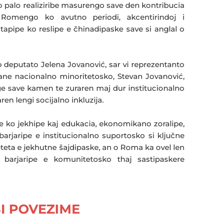
 palo realiziribe masurengo save den kontribucia
 Romengo ko avutno periodi, akcentirindoj i
tapipe ko reslipe e čhinadipaske save si anglal o
o deputato Jelena Jovanović, sar vi reprezentanto
ne nacionalno minoritetosko, Stevan Jovanović,
nge save kamen te zuraren maj dur institucionalno
en lengi socijalno inkluzija.
e ko jekhipe kaj edukacia, ekonomikano zoralipe,
barjaripe e institucionalno suportosko si ključne
eteta e jekhutne šajdipaske, an o Roma ka ovel len
 barjaripe e komunitetosko thaj sastipaskere
I POVEZIME