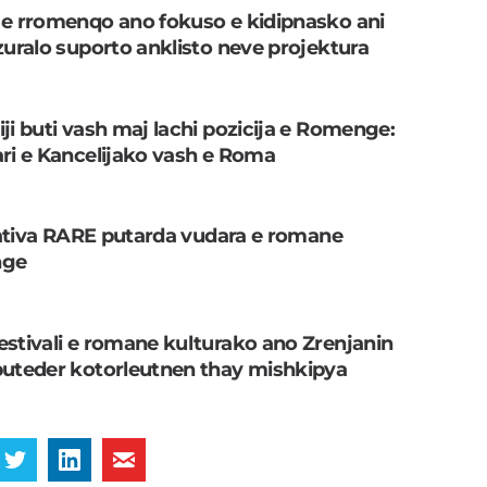
 e rromenqo ano fokuso e kidipnasko ani
zuralo suporto anklisto neve projektura
ji buti vash maj lachi pozicija e Romenge:
ari e Kancelijako vash e Roma
ijativa RARE putarda vudara e romane
nge
estivali e romane kulturako ano Zrenjanin
buteder kotorleutnen thay mishkipya