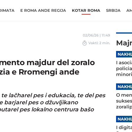
DIMATA
E ROMA ANDE REGIJA
KOTAR ROMA
SRBIJA
AM
02/06/26 | 11:49
Maj
Vakti: 2 min.
NAKHL
mento majdur del zoralo
I asoc
polici
uzia e Rromengi ande
minori
NAKHL
te lačharel pes i edukacia, te del pes
O ment
sukses
 barjarel pes o džuvljikano
zorali
putarel pes lokalno centrura bašo
NAKHL
I digi