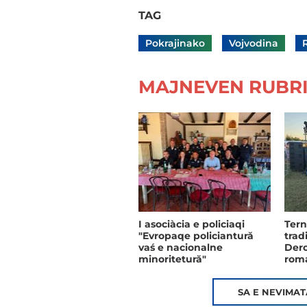
TAG
Pokrajinako
Vojvodina
MAJNEVEN RUBR
I asociàcia e policiaqi
Ter
"Evropaqe policiantură
trad
vaś e nacionalne
Dero
minoritetură"
rom
SA E NEVIMA