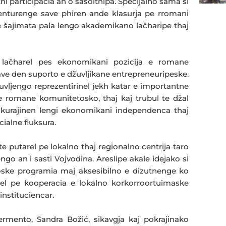
ni participacia an o sasoitnipa. Specijalno sama si
enturenge save phiren ande klasurja pe rromani
ne šajimata pala lengo akademikano lačharipe thaj
e lačharel pes ekonomikani pozicija e romane
ave den suporto e džuvljikane entrepreneuripeske.
uvljengo reprezentirinel jekh katar e importantne
te romane komunitetosko, thaj kaj trubul te džal
inkurajinen lengi ekonomikani independenca thaj
ialne fluksura.
 te putarel pe lokalno thaj regionalno centrija taro
go an i sasti Vojvodina. Areslipe akale idejako si
rtoske programia maj aksesibilno e dizutnenge ko
harel pe kooperacia e lokalno korkorroortuimaske
instituciencar.
ermento, Sandra Božić, sikavgja kaj pokrajinako