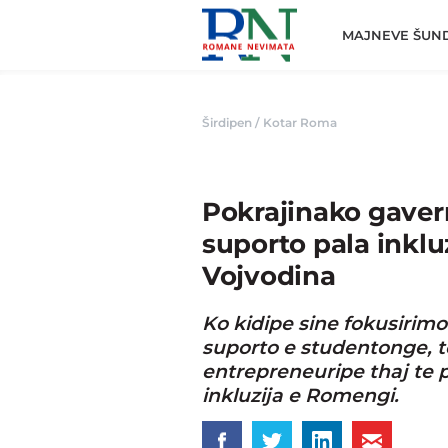
Romane
Nemivata
MAJNEVE ŠUN
Širdipen
/
Kotar Roma
Pokrajinako gaver
suporto pala inkl
Vojvodina
Ko kidipe sine fokusirimo 
suporto e studentonge, te
entrepreneuripe thaj te 
inkluzija e Romengi.