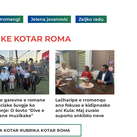
Rromengi
Jelena jovanovic
Zeljko radu
IKE KOTAR ROMA
ne garavne e romane
Lačharipe e rromenqo
iciake šuvgje ko
ano fokuso e kidipnasko
nje: O šovto "Dive e
ani Kula: Maj zuralo
ane muzikake"
suporto anklisto neve
projektura
TA KOTAR RUBRIKA KOTAR ROMA