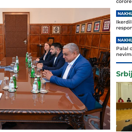
čorore
NAKHL
Ikerdi
respon
NAKHL
Palal 
nevima
Srbi