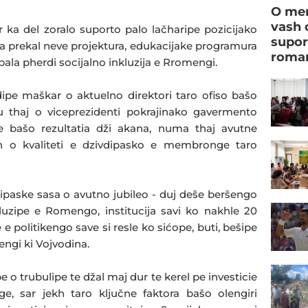
O men
vash 
ka del zoralo suporto palo lačharipe pozicijako
supor
 prekal neve projektura, edukacijake programura
roman
pala pherdi socijalno inkluzija e Rromengi.
pe maškar o aktuelno direktori taro ofiso bašo
u thaj o viceprezidenti pokrajinako gavermento
e bašo rezultatia dži akana, numa thaj avutne
ren o kvaliteti e dzivdipasko e membronge taro
ipaske sasa o avutno jubileo - duj deše beršengo
kluzipe e Romengo, institucija savi ko nakhle 20
e e politikengo save si resle ko sićope, buti, bešipe
engi ki Vojvodina.
 o trubulipe te džal maj dur te kerel pe investicie
, sar jekh taro ključne faktora bašo olengiri