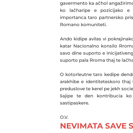
gavermento ka ačhol angažirimo
ko lačharipe e pozicijako e
importanca taro partnersko pris
Romano komuniteti.
Ando kidipe avilas vi pokrajinak
katar Nacionalno konsilo Rroma
savo dine suporto e inicijative
suporto pala Rroma thaj te lačhar
O kotorleutne taro kedipe dend
arakhibe e identiteteskoro thaj 
preduslove te kerel pe jekh soci
šajipe te den kontribucia ko
sastipaskere.
O.V.
NEVIMATA SAVE S