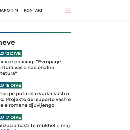
ARO TIM
KONTAKT
neve
O 12 DIVE
iàcia e policiaqi "Evropaqe
antură vaś e nacionalne
tetură"
O 16 DIVE
oripe putarel o vudar vash o
o: Projekto del suporto vash o
pe e romane djuvljengo
O 17 DIVE
talizacia našti te mukhel e maj