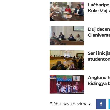
Lačharipe
Kula: Maj 
Duj deceni
O anivers
Sar i inic
studento
Angluno f
kidingya 
Bičhal kava nevimata