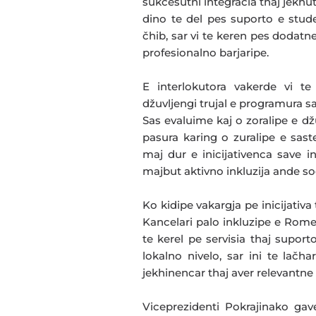
sukcesutni integracia thaj jekhut
dino te del pes suporto e stud
čhib, sar vi te keren pes dodat
profesionalno barjaripe.
E interlokutora vakerde vi t
džuvljengi trujal e programura s
Sas evaluime kaj o zoralipe e dž
pasura karing o zuralipe e sas
maj dur e inicijativenca save 
majbut aktivno inkluzija ande soc
Ko kidipe vakargja pe inicijativa
Kancelari palo inkluzipe e Romen
te kerel pe servisia thaj supo
lokalno nivelo, sar ini te lač
jekhinencar thaj aver relevantne 
Viceprezidenti Pokrajinako gav