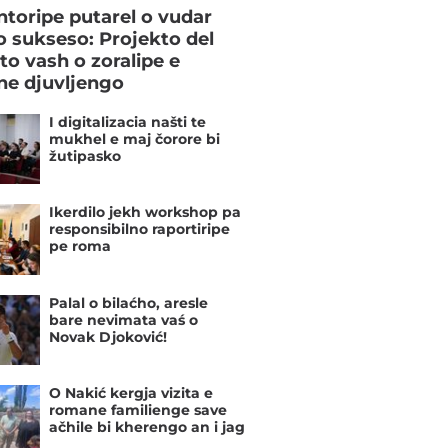
toripe putarel o vudar
o sukseso: Projekto del
to vash o zoralipe e
e djuvljengo
I digitalizacia našti te
mukhel e maj čorore bi
žutipasko
Ikerdilo jekh workshop pa
responsibilno raportiripe
pe roma
Palal o bilaćho, aresle
bare nevimata vaś o
Novak Djoković!
O Nakić kergja vizita e
romane familienge save
ačhile bi kherengo an i jag