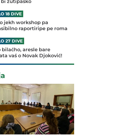
 bi žutipasko
O 18 DIVE
lo jekh workshop pa
sibilno raportiripe pe roma
O 27 DIVE
o bilaćho, aresle bare
ta vaś o Novak Djoković!
ja