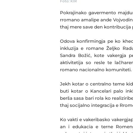
Foto: KIR
Pokrajinako gavermento majdur 
rromano amalipe ande Vojvodina
thaj mere save den kontribucija 
Odova konfirmingja pe ko khedi
inkluzija e romane Željko Rad
Sandra Božić, kote vakergja p
aktivitetija so resle te lačha
romano nacionalno komuniteti.
Jekh kotar o centralno teme kid
buti kotar o Kancelari palo in
berša sasa bari rola ko realizirib
thaj socijalno integracija e Rrom
Ko vakti e vakeribasko vakergjape
an i edukacia e terne Romenge