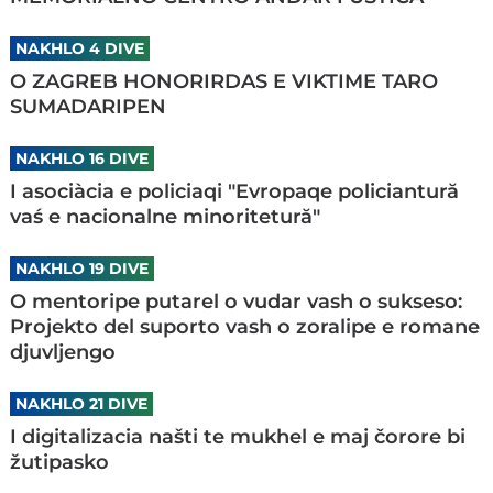
NAKHLO 4 DIVE
O ZAGREB HONORIRDAS E VIKTIME TARO
SUMADARIPEN
NAKHLO 16 DIVE
I asociàcia e policiaqi "Evropaqe policiantură
vaś e nacionalne minoritetură"
NAKHLO 19 DIVE
O mentoripe putarel o vudar vash o sukseso:
Projekto del suporto vash o zoralipe e romane
djuvljengo
NAKHLO 21 DIVE
I digitalizacia našti te mukhel e maj čorore bi
žutipasko