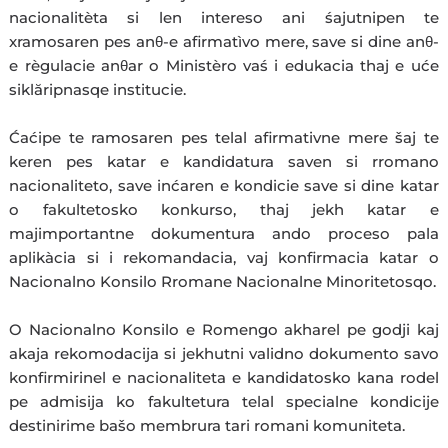
nacionalitèta si len intereso ani śajutnipen te
xramosaren pes anθ-e afirmatìvo mere, save si dine anθ-
e règulacie anθar o Ministèro vaś i edukacia thaj e uće
siklăripnasqe institucie.
Ćaćipe te ramosaren pes telal afirmativne mere šaj te
keren pes katar e kandidatura saven si rromano
nacionaliteto, save inćaren e kondicie save si dine katar
o fakultetosko konkurso, thaj jekh katar e
majimportantne dokumentura ando proceso pala
aplikàcia si i rekomandacia, vaj konfirmacia katar o
Nacionalno Konsilo Rromane Nacionalne Minoritetosqo.
O Nacionalno Konsilo e Romengo akharel pe godji kaj
akaja rekomodacija si jekhutni validno dokumento savo
konfirmirinel e nacionaliteta e kandidatosko kana rodel
pe admisija ko fakultetura telal specialne kondicije
destinirime bašo membrura tari romani komuniteta.