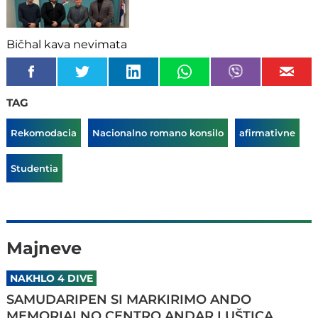
Bičhal kava nevimata
TAG
Rekomodacia
Nacionalno romano konsilo
afirmativne
Studentia
Majneve
NAKHLO 4 DIVE
SAMUDARIPEN SI MARKIRIMO ANDO
MEMORIALNO CENTRO ANDAR I UŠTICA