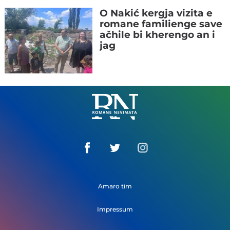
O Nakić kergja vizita e
romane familienge save
ačhile bi kherengo an i
jag
Romane
Nemivata
Amaro tim
Impressum