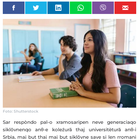
Foto: Shutterstock
Sar respòndo pal-o xramosaripen neve generaciaqo
siklŏvnenqo anθ-e koleźură thaj universitètură anθ-i
Srbia, maj but thaj maj but siklŏvne save si len rromani