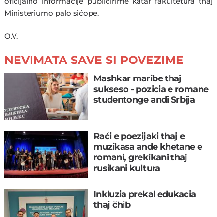
oficijalno informacije publicirime katar fakultetura thaj
Ministeriumo palo sićope.
O.V.
NEVIMATA SAVE SI POVEZIME
Mashkar maribe thaj
sukseso - pozicia e romane
studentonge andi Srbija
Raći e poezijaki thaj e
muzikasa ande khetane e
romani, grekikani thaj
rusikani kultura
Inkluzia prekal edukacia
thaj čhib