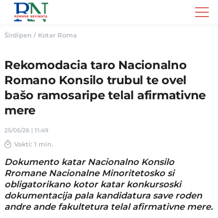
Romane
Nemivata
Širdipen
/
Kotar Roma
Rekomodacia taro Nacionalno
Romano Konsilo trubul te ovel
bašo ramosaripe telal afirmativne
mere
25/05/26 | 11:49
Vakti: 1 min.
Dokumento katar Nacionalno Konsilo
Rromane Nacionalne Minoritetosko si
obligatorikano kotor katar konkursoski
dokumentacija pala kandidatura save roden
andre ande fakultetura telal afirmativne mere.