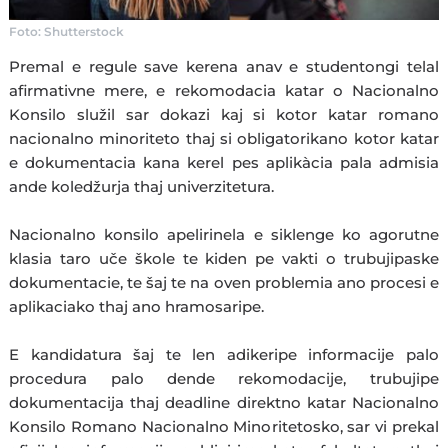
Foto: Shutterstock
Premal e regule save kerena anav e studentongi telal
afirmativne mere, e rekomodacia katar o Nacionalno
Konsilo služil sar dokazi kaj si kotor katar romano
nacionalno minoriteto thaj si obligatorikano kotor katar
e dokumentacia kana kerel pes aplikàcia pala admisia
ande koledžurja thaj univerzitetura.
Nacionalno konsilo apelirinela e siklenge ko agorutne
klasia taro uče škole te kiden pe vakti o trubujipaske
dokumentacie, te šaj te na oven problemia ano procesi e
aplikaciako thaj ano hramosaripe.
E kandidatura šaj te len adikeripe informacije palo
procedura palo dende rekomodacije, trubujipe
dokumentacija thaj deadline direktno katar Nacionalno
Konsilo Romano Nacionalno Minoritetosko, sar vi prekal