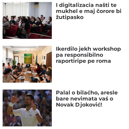
I digitalizacia našti te
mukhel e maj čorore bi
žutipasko
Ikerdilo jekh workshop
pa responsibilno
raportiripe pe roma
Palal o bilaćho, aresle
bare nevimata vaś o
Novak Djoković!