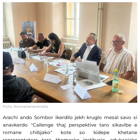
Foto: Romanenevimata
Arachi ando Sombor ikerdilo jekh kruglo mesal savo si
anavkerdo "Callenge thaj perspektive taro sikavibe e
romane chibjako" kote so kidepe khetane
reprezentatora taro themeske institucie, edukaciake