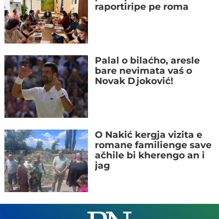
raportiripe pe roma
Palal o bilaćho, aresle
bare nevimata vaś o
Novak Djoković!
O Nakić kergja vizita e
romane familienge save
ačhile bi kherengo an i
jag
Romane