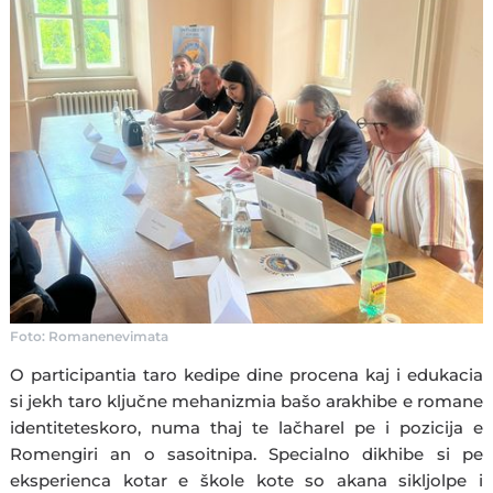
Foto: Romanenevimata
O participantia taro kedipe dine procena kaj i edukacia
si jekh taro ključne mehanizmia bašo arakhibe e romane
identiteteskoro, numa thaj te lačharel pe i pozicija e
Romengiri an o sasoitnipa. Specialno dikhibe si pe
eksperienca kotar e škole kote so akana sikljolpe i