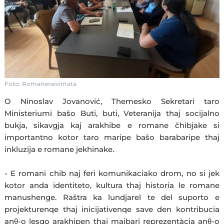
Foto: Romanenevimata
O Ninoslav Jovanović, Themesko Sekretari taro
Ministeriumi bašo Buti, buti, Veteranija thaj socijalno
bukja, sikavgja kaj arakhibe e romane čhibjake si
importantno kotor taro maripe bašo barabaripe thaj
inkluzija e romane jekhinake.
- E romani chib naj feri komunikaciako drom, no si jek
kotor anda identiteto, kultura thaj historia le romane
manushenge. Raštra ka lundjarel te del suporto e
projekturenqe thaj inicijativenqe save den kontribucia
anθ-o lesqo arakhipen thaj majbari reprezentàcia anθ-o