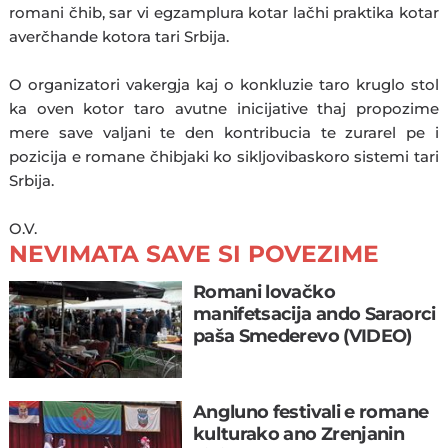
romani čhib, sar vi egzamplura kotar lačhi praktika kotar
averčhande kotora tari Srbija.
O organizatori vakergja kaj o konkluzie taro kruglo stol
ka oven kotor taro avutne inicijative thaj propozime
mere save valjani te den kontribucia te zurarel pe i
pozicija e romane čhibjaki ko sikljovibaskoro sistemi tari
Srbija.
O.V.
NEVIMATA SAVE SI POVEZIME
Romani lovačko
manifetsacija ando Saraorci
paša Smederevo (VIDEO)
Angluno festivali e romane
kulturako ano Zrenjanin