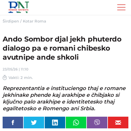
Romane
Nemivata
Širdipen
/
Kotar Roma
Ando Sombor djal jekh phuterdo
dialogo pa e romani chibesko
avutnipe ande shkoli
23/05/26 | 11:10
Vakti: 2 min.
Reprezentantia e instituciengo thaj e romane
jekhinake phende kaj arakhipe e čhibjako si
ključno palo arakhipe e identitetesko thaj
egalitetosko e Romengo ani Srbia.