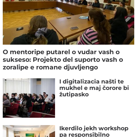
O mentoripe putarel o vudar vash o
sukseso: Projekto del suporto vash o
zoralipe e romane djuvljengo
I digitalizacia našti te
mukhel e maj čorore bi
žutipasko
Ikerdilo jekh workshop
pa responsibilno