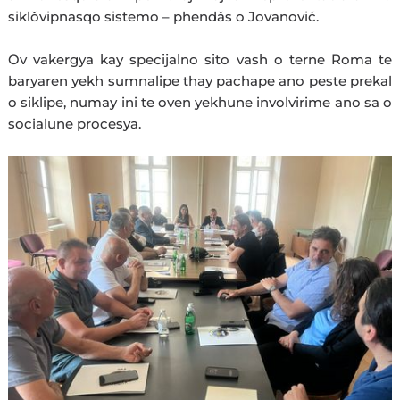
siklǒvipnasqo sistemo – phendǎs o Jovanović.
Ov vakergya kay specijalno sito vash o terne Roma te
baryaren yekh sumnalipe thay pachape ano peste prekal
o siklipe, numay ini te oven yekhune involvirime ano sa o
socialune procesya.