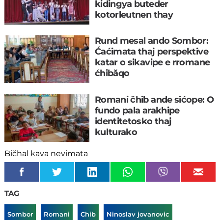
kidingya buteder
kotorleutnen thay
mishkipya
Rund mesal ando Sombor:
Ćaćimata thaj perspektive
katar o sikavipe e rromane
ćhibăqo
Romani čhib ande sićope: O
fundo pala arakhipe
identitetosko thaj
kulturako
Bičhal kava nevimata
TAG
Sombor
Romani
Chib
Ninoslav jovanovic