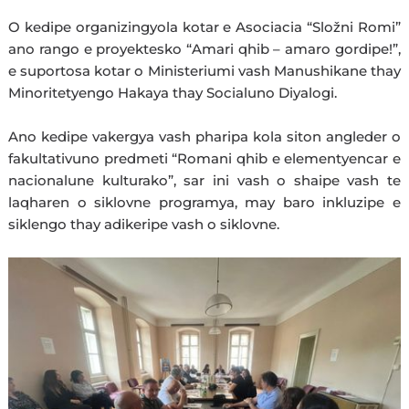
O kedipe organizingyola kotar e Asociacia “Složni Romi”
ano rango e proyektesko “Amari qhib – amaro gordipe!”,
e suportosa kotar o Ministeriumi vash Manushikane thay
Minoritetyengo Hakaya thay Socialuno Diyalogi.
Ano kedipe vakergya vash pharipa kola siton angleder o
fakultativuno predmeti “Romani qhib e elementyencar e
nacionalune kulturako”, sar ini vash o shaipe vash te
laqharen o siklovne programya, may baro inkluzipe e
siklengo thay adikeripe vash o siklovne.