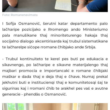
Foto: Romanenevimata
I Sofija Osmanović, šerutni katar departamento palo
lačharipe pozicijako e Rromengo ando Ministeriumo
pala manušikane thaj minoriteturengo hakaja thaj
socijalno dialogo akcentirisarda kaj trubul sistematikane
te lačharelpe sićope rromane čhibjako ande Srbija.
- Trubul kontinuiteto te kerel pes buti pe edukacia e
sikavnengo, po lačharipe e sikavne materijalengo thaj
majbari promocia e importancaki e romane čhibjaki
maškar e dada thaj e deja thaj e čhave. Numaj prekal
jekhutni buti e institucienqi thaj e komunitetosqi śaj te
sigurinas kaj i rromani ćhib te arakhel pes vaś e avutne
generacie - phendǎs o Osmanović.