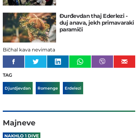
Đurđevdan thaj Ederlezi -
duj anava, jekh primavaraki
paramiči
Bičhal kava nevimata
TAG
Djurdjevdan
Romenge
Erdelezi
Majneve
NAKHLO 1 DIVE