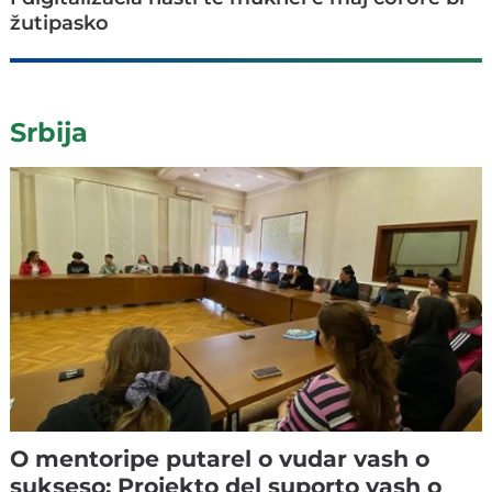
žutipasko
Srbija
O mentoripe putarel o vudar vash o
sukseso: Projekto del suporto vash o