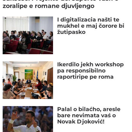
zoralipe e romane djuvljengo
I digitalizacia našti te
mukhel e maj čorore bi
žutipasko
Ikerdilo jekh workshop
pa responsibilno
raportiripe pe roma
Palal o bilaćho, aresle
bare nevimata vaś o
Novak Djoković!