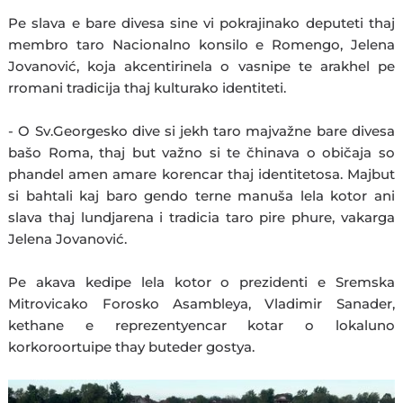
Pe slava e bare divesa sine vi pokrajinako deputeti thaj
membro taro Nacionalno konsilo e Romengo, Jelena
Jovanović, koja akcentirinela o vasnipe te arakhel pe
rromani tradicija thaj kulturako identiteti.
- O Sv.Georgesko dive si jekh taro majvažne bare divesa
bašo Roma, thaj but važno si te čhinava o običaja so
phandel amen amare korencar thaj identitetosa. Majbut
si bahtali kaj baro gendo terne manuša lela kotor ani
slava thaj lundjarena i tradicia taro pire phure, vakarga
Jelena Jovanović.
Pe akava kedipe lela kotor o prezidenti e Sremska
Mitrovicako Forosko Asambleya, Vladimir Sanader,
kethane e reprezentyencar kotar o lokaluno
korkoroortuipe thay buteder gostya.