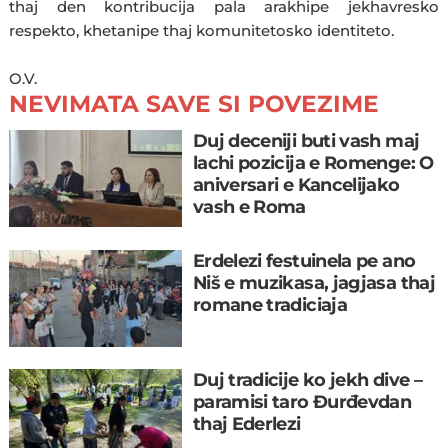
thaj den kontribucija pala arakhipe jekhavresko
respekto, khetanipe thaj komunitetosko identiteto.
O.V.
NEVIMATA SAVE SI POVEZIME
Duj deceniji buti vash maj
lachi pozicija e Romenge: O
aniversari e Kancelijako
vash e Roma
Erdelezi festuinela pe ano
Niš e muzikasa, jagjasa thaj
romane tradiciaja
Duj tradicije ko jekh dive –
paramisi taro Đurđevdan
thaj Ederlezi