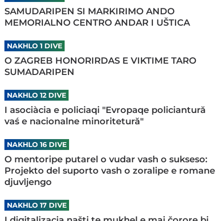
SAMUDARIPEN SI MARKIRIMO ANDO
MEMORIALNO CENTRO ANDAR I UŠTICA
NAKHLO 1 DIVE
O ZAGREB HONORIRDAS E VIKTIME TARO
SUMADARIPEN
NAKHLO 12 DIVE
I asociàcia e policiaqi "Evropaqe policiantură
vaś e nacionalne minoritetură"
NAKHLO 16 DIVE
O mentoripe putarel o vudar vash o sukseso:
Projekto del suporto vash o zoralipe e romane
djuvljengo
NAKHLO 17 DIVE
I digitalizacia našti te mukhel e maj čorore bi