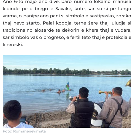
Ano 6-to majo ano dive, baro numero lokalno manuša
kidinde pe o brego e Savake, kote, sar so si pe lungo
vrama, o panipe ano pani si simbolo e sastipasko, zorako
thaj nevo starto. Palal kodoja, terne śere thaj luludja si
tradicionalno alosarde te dekorin e khera thaj e vudara,
sar simbolo vaś o progreso, e fertiliteto thaj e protekcia e
khereski.
Foto: Romanenevimata