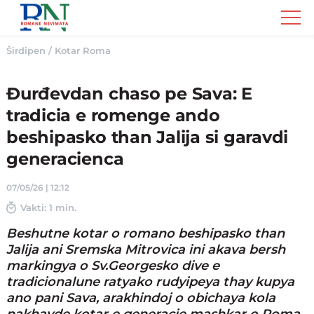
Romane
Nemivata
Širdipen
/
Kotar Roma
Đurđevdan chaso pe Sava: E
tradicia e romenge ando
beshipasko than Jalija si garavdi
generacienca
07/05/26 | 12:12
Vakti: 1 min.
Beshutne kotar o romano beshipasko than
Jalija ani Sremska Mitrovica ini akava bersh
markingya o Sv.Georgesko dive e
tradicionalune ratyako rudyipeya thay kupya
ano pani Sava, arakhindoj o obichaya kola