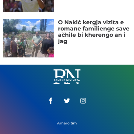
O Nakić kergja vizita e
romane familienge save
ačhile bi kherengo an i
jag
Romane
Nemivata
Amaro tim