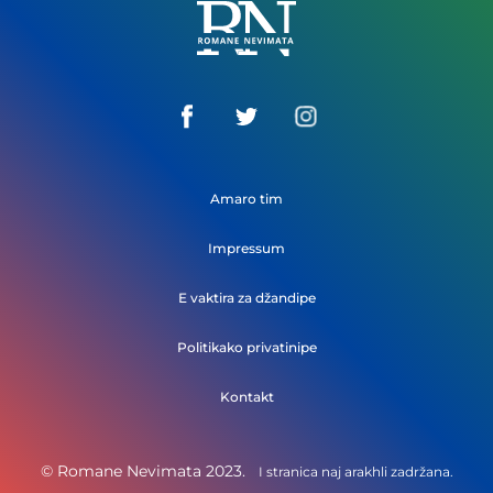
Romane
Nemivata
Amaro tim
Impressum
E vaktira za džandipe
Politikako privatinipe
Kontakt
© Romane Nevimata 2023.
I stranica naj arakhli zadržana.