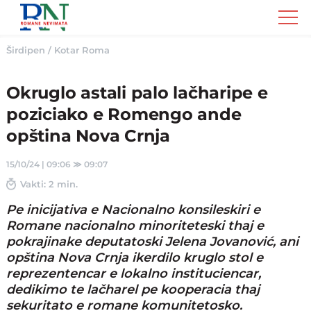
Romane
Nemivata
Širdipen
/
Kotar Roma
Okruglo astali palo lačharipe e
poziciako e Romengo ande
opština Nova Crnja
15/10/24 | 09:06
≫
09:07
Vakti: 2 min.
Pe inicijativa e Nacionalno konsileskiri e
Romane nacionalno minoriteteski thaj e
pokrajinake deputatoski Jelena Jovanović, ani
opština Nova Crnja ikerdilo kruglo stol e
reprezentencar e lokalno instituciencar,
dedikimo te lačharel pe kooperacia thaj
sekuritato e romane komunitetosko.