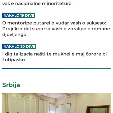
vaś e nacionalne minoritetură"
NAKHLO 19 DIVE
O mentoripe putarel o vudar vash o sukseso:
Projekto del suporto vash o zoralipe e romane
djuvljengo
NAKHLO 20 DIVE
I digitalizacia našti te mukhel e maj čorore bi
žutipasko
Srbija