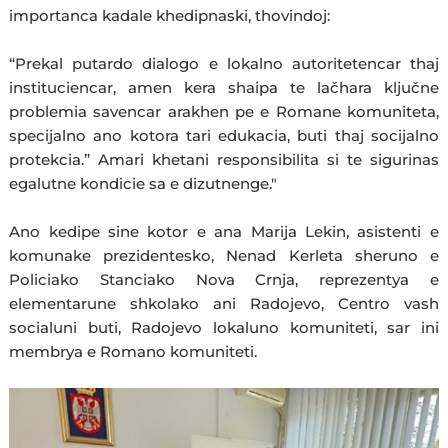
importanca kadale khedipnaski, thovindoj:
“Prekal putardo dialogo e lokalno autoritetencar thaj
instituciencar, amen kera shaipa te lačhara ključne
problemia savencar arakhen pe e Romane komuniteta,
specijalno ano kotora tari edukacia, buti thaj socijalno
protekcia.” Amari khetani responsibilita si te sigurinas
egalutne kondicie sa e dizutnenge."
Ano kedipe sine kotor e ana Marija Lekin, asistenti e
komunake prezidentesko, Nenad Kerleta sheruno e
Policiako Stanciako Nova Crnja, reprezentya e
elementarune shkolako ani Radojevo, Centro vash
socialuni buti, Radojevo lokaluno komuniteti, sar ini
membrya e Romano komuniteti.