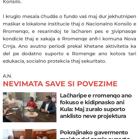
Konsilo.
I kruglo mesala ćhudăs o fundo vaś maj dur jekhutnipen
maśkar e lokalone institucie thaj o Nacionalno Konsilo e
Rromenqo, e resarindoj te laćharen pes e ʒivipnasqe
kondicie thaj e xakaja e Rromenqe anθ-i komuna Nova
Crnja. Ano avutno periodi prekal khetane aktivitetia ka
del pe dodatno suporto e Romenge ano kotora tari
edukacia, socialno protekcia thaj sekuritato.
A.N.
NEVIMATA SAVE SI POVEZIME
Lačharipe e rromenqo ano
fokuso e kidipnasko ani
Kula: Maj zuralo suporto
anklisto neve projektura
Pokrajinako gavermento