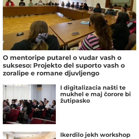
O mentoripe putarel o vudar vash o
sukseso: Projekto del suporto vash o
zoralipe e romane djuvljengo
I digitalizacia našti te
mukhel e maj čorore bi
žutipasko
Ikerdilo jekh workshop