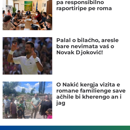
pa responsibilno
raportiripe pe roma
Palal o bilaćho, aresle
bare nevimata vaś o
Novak Djoković!
O Nakić kergja vizita e
romane familienge save
ačhile bi kherengo an i
jag