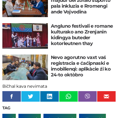
majdur del zoralo suporto
pala inkluzia e Rromengi
ande Vojvodina
Angluno festivali e romane
kulturako ano Zrenjanin
kidingya buteder
kotorleutnen thay
mishkipya
Nevo agorutno vaxt vaś
registracia e ćaćipnaski e
imobilienqi: aplikàcie źi ko
24-to oktòbro
Bičhal kava nevimata
TAG