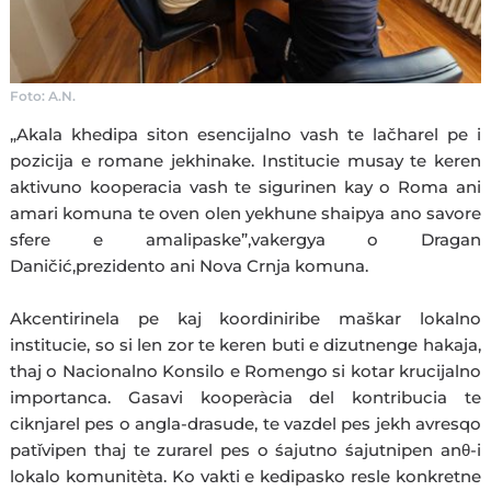
Foto: A.N.
„Akala khedipa siton esencijalno vash te lačharel pe i
pozicija e romane jekhinake. Institucie musay te keren
aktivuno kooperacia vash te sigurinen kay o Roma ani
amari komuna te oven olen yekhune shaipya ano savore
sfere e amalipaske”,vakergya o Dragan
Daničić,prezidento ani Nova Crnja komuna.
Akcentirinela pe kaj koordiniribe maškar lokalno
institucie, so si len zor te keren buti e dizutnenge hakaja,
thaj o Nacionalno Konsilo e Romengo si kotar krucijalno
importanca. Gasavi kooperàcia del kontribucia te
ciknjarel pes o angla-drasude, te vazdel pes jekh avresqo
patǐvipen thaj te zurarel pes o śajutno śajutnipen anθ-i
lokalo komunitèta. Ko vakti e kedipasko resle konkretne