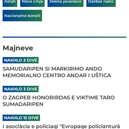
Astali
Nova crnja
Jelena jovanovic
Dalibor nakic
Nacionalno konsili
Majneve
NAKHLO 3 DIVE
SAMUDARIPEN SI MARKIRIMO ANDO
MEMORIALNO CENTRO ANDAR I UŠTICA
NAKHLO 3 DIVE
O ZAGREB HONORIRDAS E VIKTIME TARO
SUMADARIPEN
NAKHLO 15 DIVE
I asociàcia e policiaqi "Evropaqe policiantură