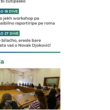
 bi žutipasko
O 18 DIVE
lo jekh workshop pa
sibilno raportiripe pe roma
O 27 DIVE
o bilaćho, aresle bare
ta vaś o Novak Djoković!
ja