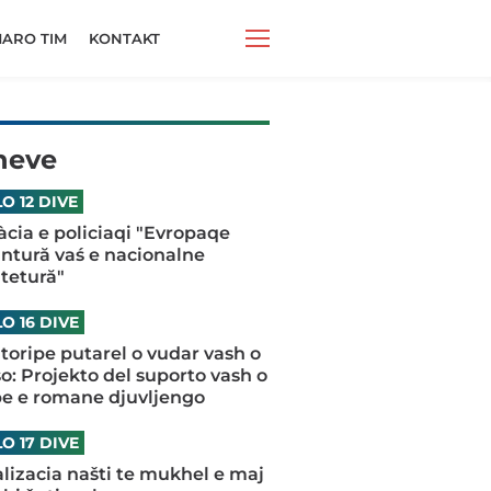
ARO TIM
KONTAKT
neve
O 12 DIVE
iàcia e policiaqi "Evropaqe
antură vaś e nacionalne
tetură"
O 16 DIVE
oripe putarel o vudar vash o
o: Projekto del suporto vash o
pe e romane djuvljengo
O 17 DIVE
talizacia našti te mukhel e maj