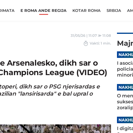
DIMATA
E ROMA ANDE REGIJA
KOTAR ROMA
SRBIJA
AM
31/05/26 | 11:07
≫
11:08
Maj
Vakti: 1 min.
NAKHL
 e Arsenalesko, dikh sar o
I asoc
polici
 Champions League (VIDEO)
minori
operi, dikh sar o PSG njerisardas e
NAKHL
lian "lansirisarda" e bal upral o
O ment
sukses
zorali
NAKHL
I digi