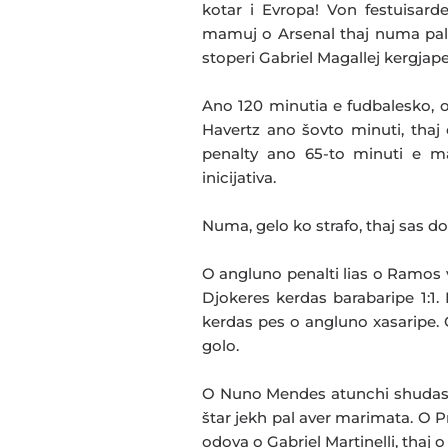
kotar i Evropa! Von festuisar
mamuj o Arsenal thaj numa palo
stoperi Gabriel Magallej kergjape
Ano 120 minutia e fudbalesko, o 
Havertz ano šovto minuti, tha
penalty ano 65-to minuti e ma
inicijativa.
Numa, gelo ko strafo, thaj sas d
O angluno penalti lias o Ramos 
Djokeres kerdas barabaripe 1:1.
kerdas pes o angluno xasaripe. O
golo.
O Nuno Mendes atunchi shudas, 
štar jekh pal aver marimata. O P
odova o Gabriel Martinelli, thaj o