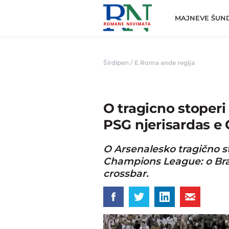
Romane
Nemivata
MAJNEVE ŠUN
Širdipen
/
E Roma ande regija
O tragicno stoperi
PSG njerisardas e
O Arsenalesko tragično st
Champions League: o Brazi
crossbar.