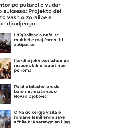
toripe putarel o vudar
o sukseso: Projekto del
to vash o zoralipe e
e djuvljengo
I digitalizacia našti te
mukhel e maj čorore bi
žutipasko
Ikerdilo jekh workshop pa
responsibilno raportiripe
pe roma
Palal o bilaćho, aresle
bare nevimata vaś o
Novak Djoković!
O Nakić kergja vizita e
romane familienge save
ačhile bi kherengo an i jag