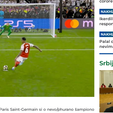
čorore
NAKHL
Ikerdi
respon
NAKHL
Palal 
nevima
Srbi
 Paris Saint-Germain si o nevo/phurano šampiono