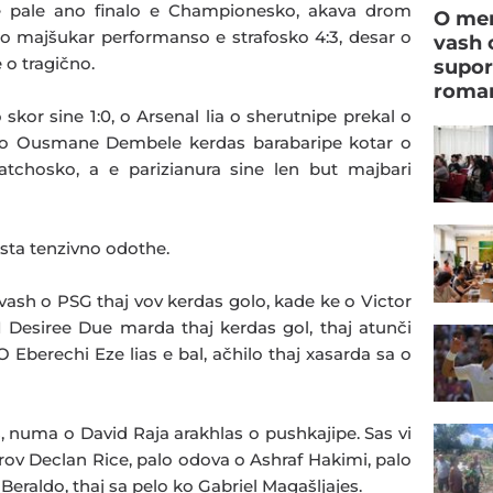
de pale ano finalo e Championesko, akava drom
O men
 majšukar performanso e strafosko 4:3, desar o
vash 
 o tragično.
supor
roman
skor sine 1:0, o Arsenal lia o sherutnipe prekal o
j o Ousmane Dembele kerdas barabaripe kotar o
tchosko, a e parizianura sine len but majbari
osta tenzivno odothe.
vash o PSG thaj vov kerdas golo, kade ke o Victor
 I Desiree Due marda thaj kerdas gol, thaj atunči
 Eberechi Eze lias e bal, ačhilo thaj xasarda sa o
numa o David Raja arakhlas o pushkajipe. Sas vi
rov Declan Rice, palo odova o Ashraf Hakimi, palo
 Beraldo, thaj sa pelo ko Gabriel Magašljajes.