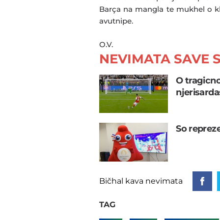
Barça na mangla te mukhel o k
avutnipe.
O.V.
NEVIMATA SAVE S
O tragicno
njerisard
So reprez
Bičhal kava nevimata
TAG