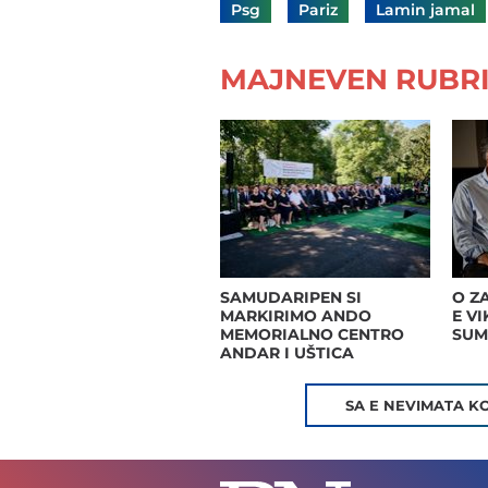
Psg
Pariz
Lamin jamal
MAJNEVEN RUBRI
SAMUDARIPEN SI
O Z
MARKIRIMO ANDO
E V
MEMORIALNO CENTRO
SUM
ANDAR I UŠTICA
SA E NEVIMATA K