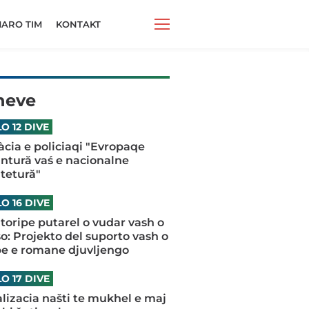
ARO TIM
KONTAKT
neve
O 12 DIVE
iàcia e policiaqi "Evropaqe
antură vaś e nacionalne
tetură"
O 16 DIVE
oripe putarel o vudar vash o
o: Projekto del suporto vash o
pe e romane djuvljengo
O 17 DIVE
talizacia našti te mukhel e maj