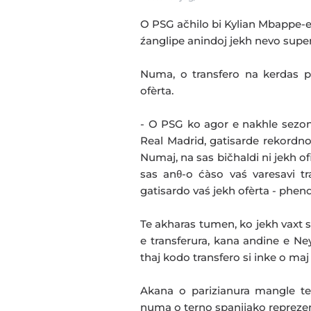
O PSG ačhilo bi Kylian Mbappe-
źanglipe anindoj jekh nevo super
Numa, o transfero na kerdas pe
ofèrta.
- O PSG ko agor e nakhle sezon
Real Madrid, gatisarde rekordno
Numaj, na sas bičhaldi ni jekh of
sas anθ-o ćàso vaś varesavi t
gatisardo vaś jekh ofèrta - phe
Te akharas tumen, ko jekh vaxt 
e transferura, kana andine e N
thaj kodo transfero si inke o maj
Akana o parizianura mangle t
numa o terno spanijako reprezent