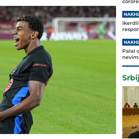
čorore
NAKHL
Ikerdi
respon
NAKHL
Palal 
nevima
Srbi