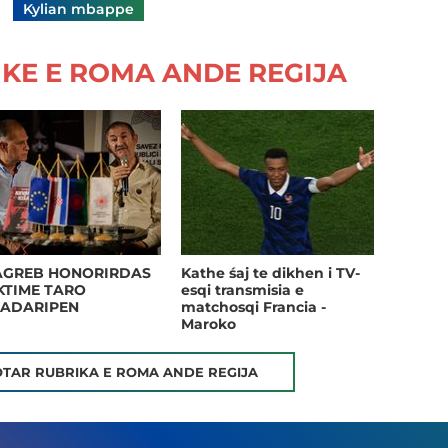
Kylian mbappe
KE E ROMA ANDE REGIJA
AGREB HONORIRDAS
Kathe śaj te dikhen i TV-
IKTIME TARO
esqi transmisia e
ADARIPEN
matchosqi Francia -
Maroko
OTAR RUBRIKA E ROMA ANDE REGIJA