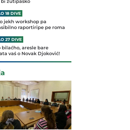
 bi žutipasko
O 18 DIVE
lo jekh workshop pa
sibilno raportiripe pe roma
O 27 DIVE
o bilaćho, aresle bare
ta vaś o Novak Djoković!
ja