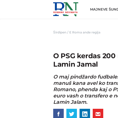
Romane
Nemivata
MAJNEVE ŠUN
Širdipen
/
E Roma ande regija
O PSG kerdas 200 
Lamin Jamal
O maj pindžardo fudbales
manuš kana avel ko trans
Romano, phenda kaj o PS
euro vash o transfero e 
Lamin Jalam.