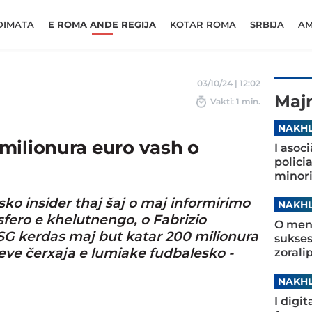
DIMATA
E ROMA ANDE REGIJA
KOTAR ROMA
SRBIJA
AM
03/10/24 | 12:02
Maj
Vakti: 1 min.
NAKHL
milionura euro vash o
I asoc
polici
minori
ko insider thaj šaj o maj informirimo
NAKHL
fero e khelutnengo, o Fabrizio
O ment
G kerdas maj but katar 200 milionura
sukses
neve čerxaja e lumiake fudbalesko -
zorali
NAKHL
I digi