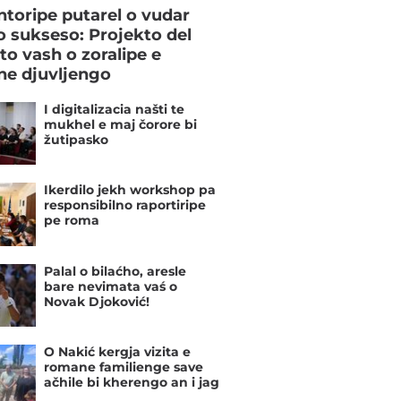
toripe putarel o vudar
o sukseso: Projekto del
to vash o zoralipe e
e djuvljengo
I digitalizacia našti te
mukhel e maj čorore bi
žutipasko
Ikerdilo jekh workshop pa
responsibilno raportiripe
pe roma
Palal o bilaćho, aresle
bare nevimata vaś o
Novak Djoković!
O Nakić kergja vizita e
romane familienge save
ačhile bi kherengo an i jag