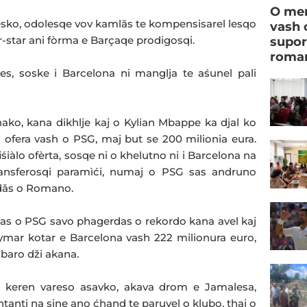
O men
esko, odolesqe vov kamlăs te kompensisarel lesqo
vash 
-star ani fòrma e Barçaqe prodigosqi.
supor
roman
s, soske i Barcelona ni manglja te aśunel pali
ako, kana dikhlje kaj o Kylian Mbappe ka djal ko
 ofera vash o PSG, maj but se 200 milionia eura.
iśiàlo ofèrta, sosqe ni o khelutno ni i Barcelona na
ransferosqi paramìći, numaj o PSG sas andruno
ndǎs o Romano.
sas o PSG savo phagerdas o rekordo kana avel kaj
eymar kotar e Barcelona vash 222 milionura euro,
 baro dži akana.
e keren vareso asavko, akava drom e Jamalesa,
anti na sine ano ćhand te paruvel o klubo, thaj o