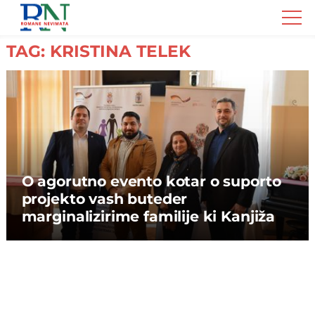
Romane
Nemivata
TAG: KRISTINA TELEK
O agorutno evento kotar o suporto
projekto vash buteder
marginalizirime familije ki Kanjiža