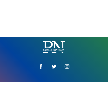
Romane
Nemivata
Amaro tim
Impressum
E vaktira za džandipe