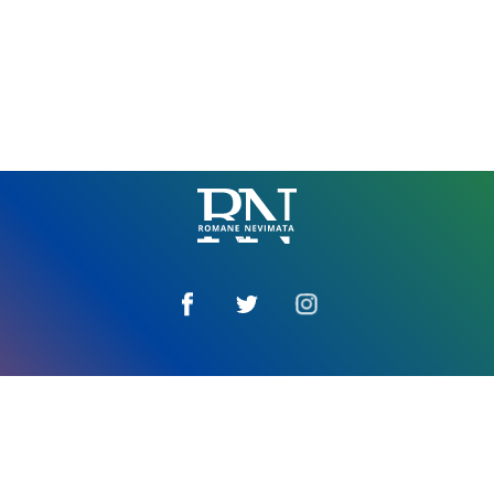
Romane
Nemivata
Amaro tim
Impressum
E vaktira za džandipe