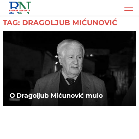
Romane
Nemivata
TAG: DRAGOLJUB MIĆUNOVIĆ
O Dragoljub Mićunović mulo