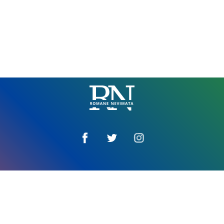
Romane
Nemivata
Amaro tim
Impressum
E vaktira za džandipe