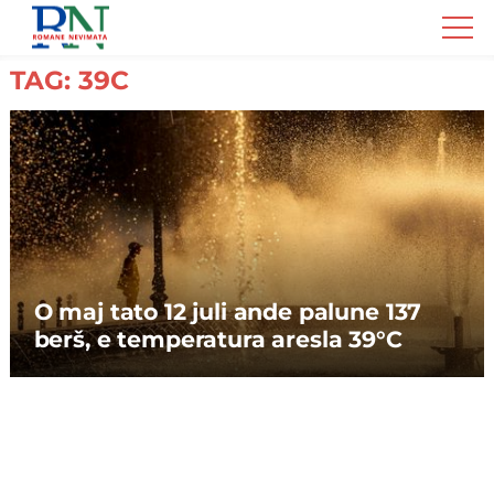
Romane
Nemivata
TAG: 39C
O maj tato 12 juli ande palune 137
berš, e temperatura aresla 39°C