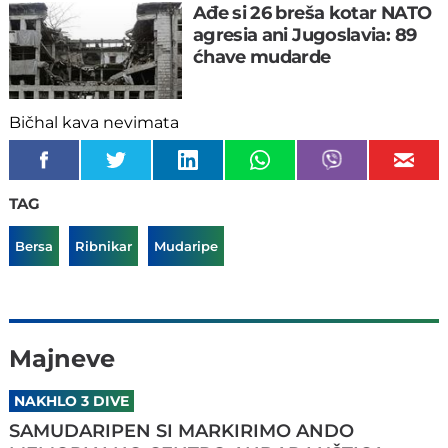
Ađe si 26 breša kotar NATO
agresia ani Jugoslavia: 89
ćhave mudarde
Bičhal kava nevimata
TAG
Bersa
Ribnikar
Mudaripe
Majneve
NAKHLO 3 DIVE
SAMUDARIPEN SI MARKIRIMO ANDO