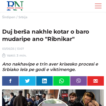
Romane
Nemivata
Širdipen
/
Srbija
Duj berša nakhle kotar o baro
mudaripe ano "Ribnikar"
03/05/25 | 13:07
Vakti: 3 min.
Ano nakhavipe e trin aver krisesko procesi e
Srbiako lela pe godi e viktimenge.