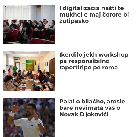
I digitalizacia našti te
mukhel e maj čorore bi
žutipasko
Ikerdilo jekh workshop
pa responsibilno
raportiripe pe roma
Palal o bilaćho, aresle
bare nevimata vaś o
Novak Djoković!