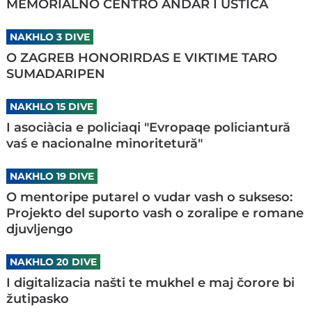
MEMORIALNO CENTRO ANDAR I UŠTICA
NAKHLO 3 DIVE
O ZAGREB HONORIRDAS E VIKTIME TARO
SUMADARIPEN
NAKHLO 15 DIVE
I asociàcia e policiaqi "Evropaqe policiantură
vaś e nacionalne minoritetură"
NAKHLO 19 DIVE
O mentoripe putarel o vudar vash o sukseso:
Projekto del suporto vash o zoralipe e romane
djuvljengo
NAKHLO 20 DIVE
I digitalizacia našti te mukhel e maj čorore bi
žutipasko