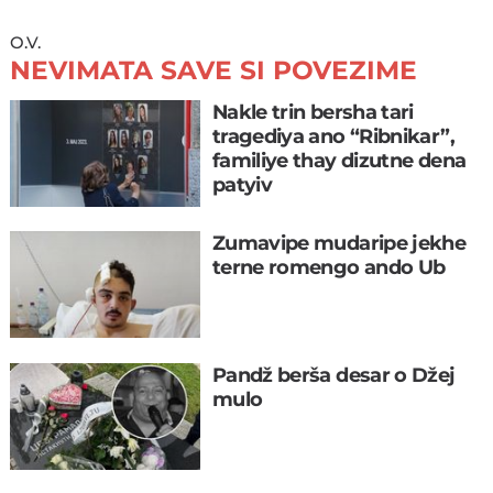
O.V.
NEVIMATA SAVE SI POVEZIME
Nakle trin bersha tari
tragediya ano “Ribnikar”,
familiye thay dizutne dena
patyiv
Zumavipe mudaripe jekhe
terne romengo ando Ub
Pandž berša desar o Džej
mulo