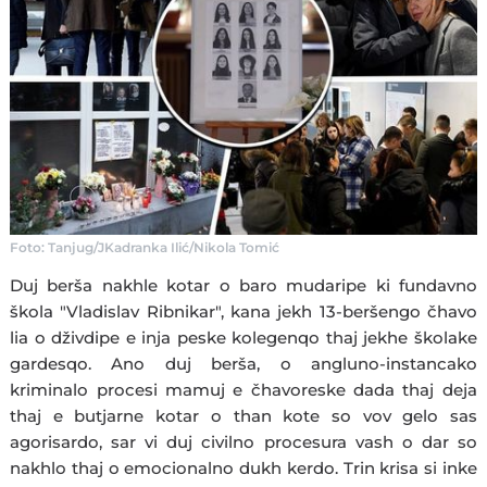
Foto: Tanjug/JKadranka Ilić/Nikola Tomić
Duj berša nakhle kotar o baro mudaripe ki fundavno
škola "Vladislav Ribnikar", kana jekh 13-beršengo čhavo
lia o dživdipe e inja peske kolegenqo thaj jekhe školake
gardesqo. Ano duj berša, o angluno-instancako
kriminalo procesi mamuj e čhavoreske dada thaj deja
thaj e butjarne kotar o than kote so vov gelo sas
agorisardo, sar vi duj civilno procesura vash o dar so
nakhlo thaj o emocionalno dukh kerdo. Trin krisa si inke