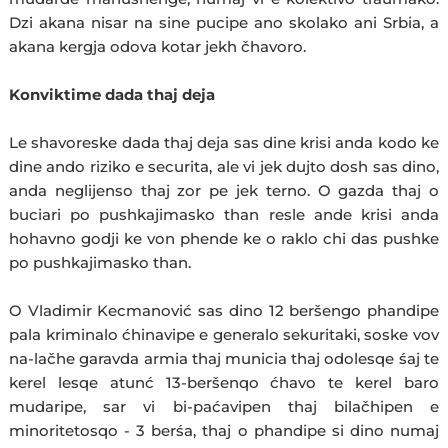
Dzi akana nisar na sine pucipe ano skolako ani Srbia, a
akana kergja odova kotar jekh čhavoro.
Konviktime dada thaj deja
Le shavoreske dada thaj deja sas dine krisi anda kodo ke
dine ando riziko e securita, ale vi jek dujto dosh sas dino,
anda neglijenso thaj zor pe jek terno. O gazda thaj o
buciari po pushkajimasko than resle ande krisi anda
hohavno godji ke von phende ke o raklo chi das pushke
po pushkajimasko than.
O Vladimir Kecmanović sas dino 12 beršengo phandipe
pala kriminalo ćhinavipe e generalo sekuritaki, soske vov
na-lačhe garavda armia thaj municia thaj odolesqe śaj te
kerel lesqe atunć 13-beršenqo ćhavo te kerel baro
mudaripe, sar vi bi-paćavipen thaj bilačhipen e
minoritetosqo - 3 berśa, thaj o phandipe si dino numaj