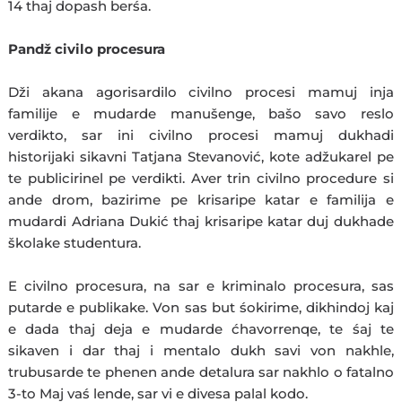
14 thaj dopash berśa.
Pandž civilo procesura
Dži akana agorisardilo civilno procesi mamuj inja
familije e mudarde manušenge, bašo savo reslo
verdikto, sar ini civilno procesi mamuj dukhadi
historijaki sikavni Tatjana Stevanović, kote adžukarel pe
te publicirinel pe verdikti. Aver trin civilno procedure si
ande drom, bazirime pe krisaripe katar e familija e
mudardi Adriana Dukić thaj krisaripe katar duj dukhade
školake studentura.
E civilno procesura, na sar e kriminalo procesura, sas
putarde e publikake. Von sas but śokirime, dikhindoj kaj
e dada thaj deja e mudarde ćhavorrenqe, te śaj te
sikaven i dar thaj i mentalo dukh savi von nakhle,
trubusarde te phenen ande detalura sar nakhlo o fatalno
3-to Maj vaś lende, sar vi e divesa palal kodo.