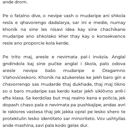
ande drom.
Pe o fatalno dive, o nevipe vash o mudaripe ani shkola
resla e qhavorengo dadalarya, sar ini e medie, numay
khonik na sine les nisavi idea kay sine chachikane
mudaripe ano shkolako kher thay kay o konsekvence
resle ano proporcie kola kerde.
Pe trito maj, aresle e nevimata pal-i invàzia. Anglal
gndindola kaj sine pučke anglal i škola, palo odova
aresle nevipa bašo mudaripe e Dragamno
Vlahovićeskoro. Khonik na aźukerelas ke jekh baro gin e
ćhavorrenqo sas mudarde thaj dukhade, thaj maj tikno
so o baro mudaripe sas kerdo katar jekh siklŏvno anθ-i
efta klasa. Sa kerdzilas but maj realno kana e policia, jek
dopash chaso pala e nevimata pa pushkajipe, andas avri
le raklores vastesa thaj jek jakka opral pe lesko shero te
protektulin lesko identiteto sar minoriteto. Vov ushtyilas
ande mashina, savi pala kodo gelas dur.