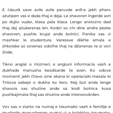
E ćàsură save avile avile paruvde anθ-e jekh pharo
aźutipen vaś e dada thaj e deja. Le shavoren ingerde avri
po dujto vudar, klasa pala klasa. Lengo anxiozno dad
thaj dej aźukerenas len. Kodol so chi dine andre peske
shavoren, pushle krujal ande bolnici. Panika sas vi
mashkar le studentura. Varesave dikhle amala e
shkolake so sovenas odothe thaj na džanenas te si von
źivde.
Tikno anglal o mizmeri, e angluni informacia vash e
dukhade manusha kezdisarde te aven. Ko odova
momenti jekh čhavo sine akana ki operaciaki mesala ki
Tiršova sebepi o dukha ko šero. Maj but anda lenge
shavora sas shutine ande sa kodi bolnica kusa
pushkajimata thaj sas shutine ande intensivvården.
Vov sas o starto na numaj e traumako vash e familije e
mudarde manushenge, numaj vi e kolektivo traumako.