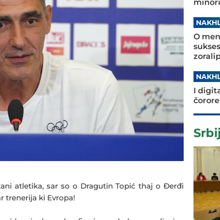
minori
NAKHL
O ment
sukses
zorali
NAKHL
I digi
čorore
Srbi
ni atletika, sar so o Dragutin Topić thaj o Đerđi
 trenerija ki Evropa!