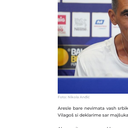
Foto: Nikola Anđić
Aresle bare nevimata vash srbika
Vilagoš si deklarime sar majšukar