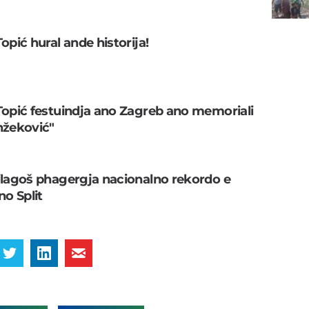
opić hural ande historija!
Topić festuindja ano Zagreb ano memoriali
nžeković"
ilagoš phagergja nacionalno rekordo e
no Split