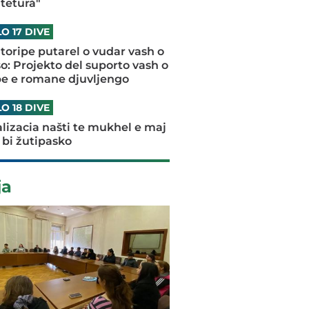
tetură"
O 17 DIVE
oripe putarel o vudar vash o
o: Projekto del suporto vash o
pe e romane djuvljengo
O 18 DIVE
talizacia našti te mukhel e maj
 bi žutipasko
ja