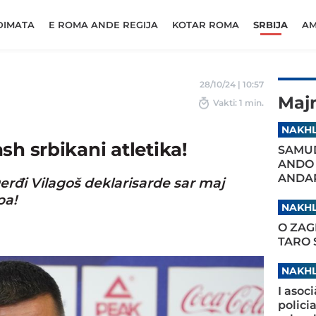
DIMATA
E ROMA ANDE REGIJA
KOTAR ROMA
SRBIJA
AM
28/10/24 | 10:57
Maj
Vakti: 1 min.
NAKHL
sh srbikani atletika!
SAMUD
ANDO
ANDAR
erđi Vilagoš deklarisarde sar maj
pa!
NAKHL
O ZAG
TARO
NAKHL
I asoc
polici