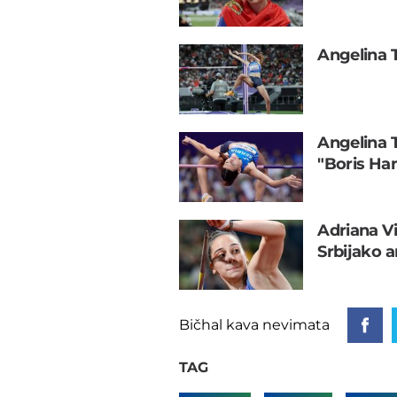
Angelina T
Angelina 
"Boris Ha
Adriana V
Srbijako a
Bičhal kava nevimata
TAG