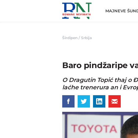
Romane
Nemivata
MAJNEVE ŠUN
Širdipen
/
Srbija
Baro pindžaripe va
O Dragutin Topić thaj o Đ
laćhe trenerura an i Evro