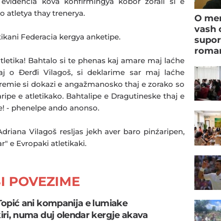
evidencia kova konfirmingya kobor zorali si e
 o atletya thay trenerya.
O men
vash 
tikani Federacia kergya anketipe.
supor
roman
letika! Bahtalo si te phenas kaj amare maj laćhe
aj o Đerđi Vilagoš, si deklarime sar maj laćhe
premie si dokazi e angažmanosko thaj e zorako so
ipe e atletikako. Bahtalipe e Dragutineske thaj e
e! - phenelpe ando anonso.
driana Vilagoš resljas jekh aver baro pinźaripen,
r" e Evropaki atletikaki.
I POVEZIME
Topić ani kompanija e lumiake
iri, numa duj olendar kergje akava