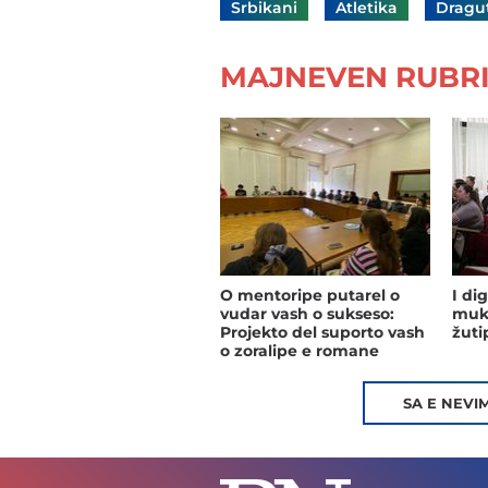
Srbikani
Atletika
Dragut
MAJNEVEN RUBRI
O mentoripe putarel o
I di
vudar vash o sukseso:
mukh
Projekto del suporto vash
žuti
o zoralipe e romane
djuvljengo
SA E NEVI
Romane