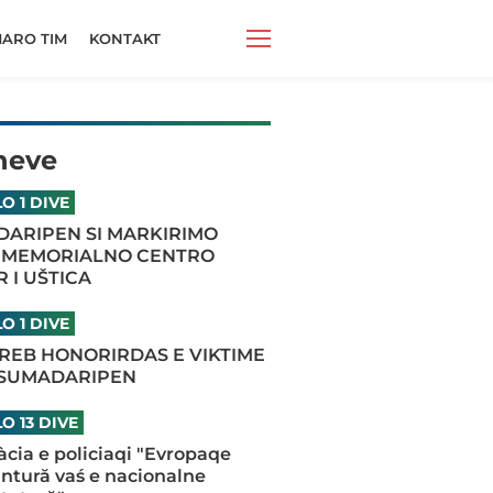
ARO TIM
KONTAKT
neve
O 1 DIVE
ARIPEN SI MARKIRIMO
 MEMORIALNO CENTRO
 I UŠTICA
O 1 DIVE
REB HONORIRDAS E VIKTIME
 SUMADARIPEN
O 13 DIVE
iàcia e policiaqi "Evropaqe
antură vaś e nacionalne