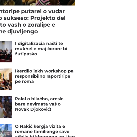
toripe putarel o vudar
o sukseso: Projekto del
to vash o zoralipe e
e djuvljengo
I digitalizacia našti te
mukhel e maj čorore bi
žutipasko
Ikerdilo jekh workshop pa
responsibilno raportiripe
pe roma
Palal o bilaćho, aresle
bare nevimata vaś o
Novak Djoković!
O Nakić kergja vizita e
romane familienge save
ačhile bi kherengo an i jag