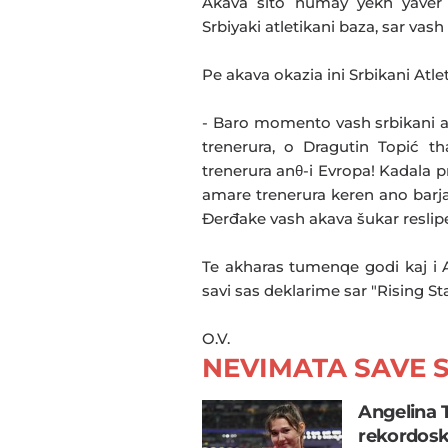
Akava sito numay yekh yaver 
Srbiyaki atletikani baza, sar vash
Pe akava okazia ini Srbikani Atle
- Baro momento vash srbikani at
trenerura, o Dragutin Topić th
trenerura anθ-i Evropa! Kadala 
amare trenerura keren ano barjar
Đerđake vash akava šukar reslip
Te akharas tumenqe godi kaj i A
savi sas deklarime sar "Rising Sta
O.V.
NEVIMATA SAVE S
Angelina 
rekordosk