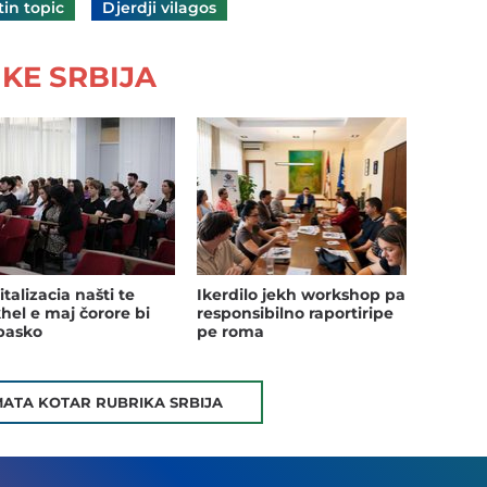
in topic
Djerdji vilagos
KE SRBIJA
gitalizacia našti te
Ikerdilo jekh workshop pa
el e maj čorore bi
responsibilno raportiripe
pasko
pe roma
MATA KOTAR RUBRIKA SRBIJA