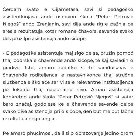
Ćerdam svato e Gijametasa, savi si pedagoško
asistentkinjasa ande osnovno škola "Petar Petrović
Njegoš” ando Zrenjanin, savi dija ande rig e pažnja pe
aresle rezultatuja kotar romane čhavora, savenđe svako
đes pružilpe asistencija ando sićope.
- E pedagoške asistentuja maj sigo de sa, pružin pomoć
thaj podrška e čhavrenđe ando sićope, te šaj savladin o
gradivo. Isto, amaro zadatko si te sarađuisaras e
čhavrenđe roditeljenca, e nastavnikonca thaj stručne
službenca e školaće sar vi sa e relevantne institucijenca
po lokalno thaj nacionalno nivo. Amari asistencija
konkretno ande škola "Petar Petrović Njegoš" si katar
baro značaj, godolese ke e čhavrenđe savenđe delpe
svako đive asistencija pri o sićope, den but me but lačhe
rezultatuja nego anglal.
Pe amaro phučimos , da li si o obrazovanje jedino drom