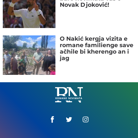
Novak Djoković!
O Nakić kergja vizita e
romane familienge save
ačhile bi kherengo an i
jag
Romane
Nemivata