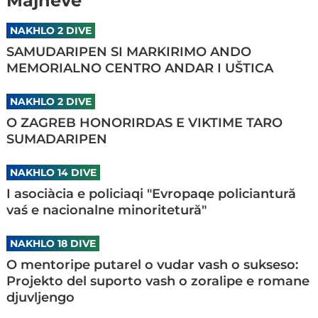
Majneve
NAKHLO 2 DIVE
SAMUDARIPEN SI MARKIRIMO ANDO
MEMORIALNO CENTRO ANDAR I UŠTICA
NAKHLO 2 DIVE
O ZAGREB HONORIRDAS E VIKTIME TARO
SUMADARIPEN
NAKHLO 14 DIVE
I asociàcia e policiaqi "Evropaqe policiantură
vaś e nacionalne minoritetură"
NAKHLO 18 DIVE
O mentoripe putarel o vudar vash o sukseso:
Projekto del suporto vash o zoralipe e romane
djuvljengo