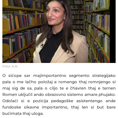
Foto: A.N.
O sićope sar majimportantno segmento strategijako
pala o me lačho položaj e romengo thaj romnjengo si
maj sig de sa, pala o ciljo te e čhavren thaj e ternen
Romen uključil ando obrazovno sistemo amare phujako.
Odolaći si e pozicija pedagoške asistentengo ande
fundoske sikavne importantno, thaj len si but bare
bućimata thaj uloga.