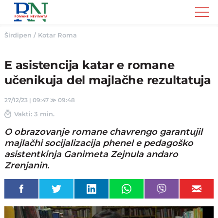
Romane
Nemivata
Širdipen
/
Kotar Roma
E asistencija katar e romane
učenikuja del majlačhe rezultatuja
27/12/23 | 09:47
≫
09:48
Vakti: 3 min.
O obrazovanje romane chavrengo garantujil
majlačhi socijalizacija phenel e pedagoško
asistentkinja Ganimeta Zejnula andaro
Zrenjanin.