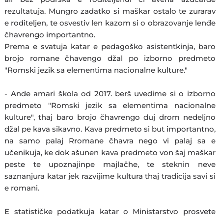
rezultatuja. Mungro zadatko si maškar ostalo te zurarav
e roditeljen, te osvestiv len kazom si o obrazovanje lenđe
čhavrengo importantno.
Prema e svatuja katar e pedagoško asistentkinja, baro
brojo romane čhavengo džal po izborno predmeto
"Romski jezik sa elementima nacionalne kulture."
- Ande amari škola od 2017. berš uvedime si o izborno
predmeto "Romski jezik sa elementima nacionalne
kulture", thaj baro brojo čhavrengo duj drom nedeljno
džal pe kava sikavno. Kava predmeto si but importantno,
na samo palaj Rromane čhavra nego vi palaj sa e
učenikuja, ke dok ašunen kava predmeto von šaj maškar
peste te upoznajinpe majlačhe, te steknin neve
saznanjura katar jek razvijime kultura thaj tradicija savi si
e romani.
E statističke podatkuja katar o Ministarstvo prosvete