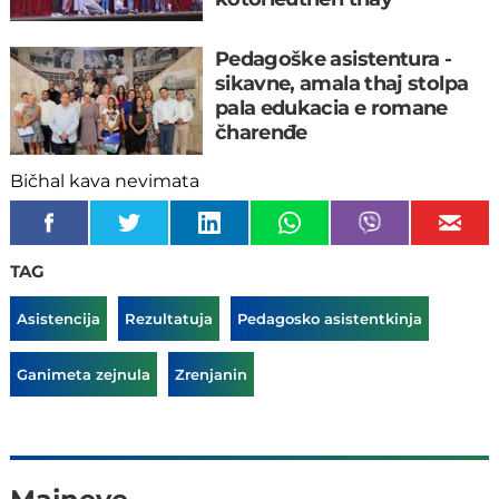
mishkipya
Pedagoške asistentura -
sikavne, amala thaj stolpa
pala edukacia e romane
čharenđe
Bičhal kava nevimata
TAG
Asistencija
Rezultatuja
Pedagosko asistentkinja
Ganimeta zejnula
Zrenjanin