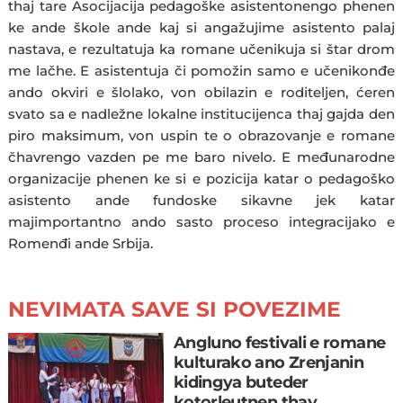
thaj tare Asocijacija pedagoške asistentonengo phenen
ke ande škole ande kaj si angažujime asistento palaj
nastava, e rezultatuja ka romane učenikuja si štar drom
me lačhe. E asistentuja či pomožin samo e učenikonđe
ando okviri e šlolako, von obilazin e roditeljen, ćeren
svato sa e nadležne lokalne institucijenca thaj gajda den
piro maksimum, von uspin te o obrazovanje e romane
čhavrengo vazden pe me baro nivelo. E međunarodne
organizacije phenen ke si e pozicija katar o pedagoško
asistento ande fundoske sikavne jek katar
majimportantno ando sasto proceso integracijako e
Romenđi ande Srbija.
NEVIMATA SAVE SI POVEZIME
Angluno festivali e romane
kulturako ano Zrenjanin
kidingya buteder
kotorleutnen thay