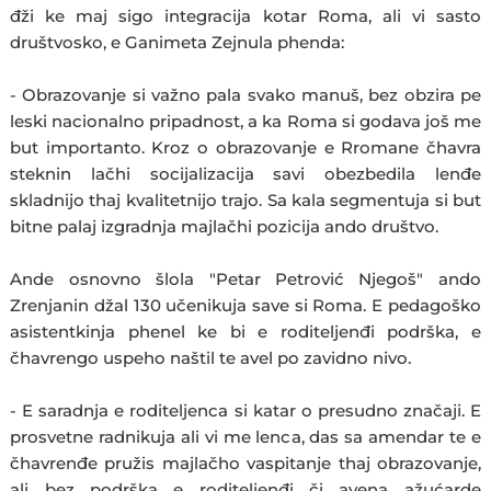
đži ke maj sigo integracija kotar Roma, ali vi sasto
društvosko, e Ganimeta Zejnula phenda:
- Obrazovanje si važno pala svako manuš, bez obzira pe
leski nacionalno pripadnost, a ka Roma si godava još me
but importanto. Kroz o obrazovanje e Rromane čhavra
steknin lačhi socijalizacija savi obezbedila lenđe
skladnijo thaj kvalitetnijo trajo. Sa kala segmentuja si but
bitne palaj izgradnja majlačhi pozicija ando društvo.
Ande osnovno šlola "Petar Petrović Njegoš" ando
Zrenjanin džal 130 učenikuja save si Roma. E pedagoško
asistentkinja phenel ke bi e roditeljenđi podrška, e
čhavrengo uspeho naštil te avel po zavidno nivo.
- E saradnja e roditeljenca si katar o presudno značaji. E
prosvetne radnikuja ali vi me lenca, das sa amendar te e
čhavrenđe pružis majlačho vaspitanje thaj obrazovanje,
ali bez podrška e roditeljenđi či avena ažućarde