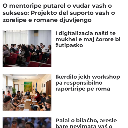
O mentoripe putarel o vudar vash o
sukseso: Projekto del suporto vash o
zoralipe e romane djuvljengo
I digitalizacia našti te
mukhel e maj čorore bi
žutipasko
Ikerdilo jekh workshop
pa responsibilno
raportiripe pe roma
Palal o bilaćho, aresle
bare nevimata vaś o