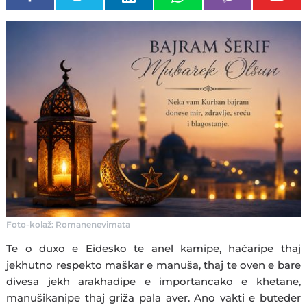
Foto-kolaž: Romanenevimata
Te o duxo e Eidesko te anel kamipe, haćaripe thaj
jekhutno respekto maškar e manuša, thaj te oven e bare
divesa jekh arakhadipe e importancako e khetane,
manušikanipe thaj griža pala aver. Ano vakti e buteder