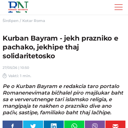
Romane
Nemivata
Širdipen
/
Kotar Roma
Kurban Bayram - jekh prazniko e
pachako, jekhipe thaj
solidaritetosko
27/05/26 | 10:50
Vakti: 1 min.
Pe o Kurban Bayram e redakcia taro portalo
Romanenevimata bičhalel piro majšukar baht
sa e ververutnenge tari islamsko religia, e
mangipaja te nakhen o prazniko dive ano
paćiv, sastipe, familiako baht thaj lačhipe.