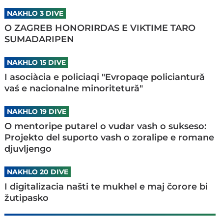
NAKHLO 3 DIVE
O ZAGREB HONORIRDAS E VIKTIME TARO
SUMADARIPEN
NAKHLO 15 DIVE
I asociàcia e policiaqi "Evropaqe policiantură
vaś e nacionalne minoritetură"
NAKHLO 19 DIVE
O mentoripe putarel o vudar vash o sukseso:
Projekto del suporto vash o zoralipe e romane
djuvljengo
NAKHLO 20 DIVE
I digitalizacia našti te mukhel e maj čorore bi
žutipasko