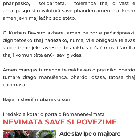
pharipasko, i solidariteta, i toleranca thaj o vast e
amalipasqo si o valutură save phanden amen thaj keren
amen jekh maj laćho societèto.
O Kurban Bayram akharel amen pe zor e paćavipnaski,
dignitetosko thaj nadežako, numaj vi e obligacia te avas
suportirime jekh avresqe, te arakhas o ćaćimos, i famìlia
thaj i komunitèta anθ-i savi ʒivdas.
Amen mangas tumenge te nakhaven o prazniko pherdo
tumare drago manušenca, pherdo lośasa, tatosa thaj
ćaćimasa.
Bajram sherif mubarek olsun!
I redakcia kotar o portalo Romanenevimata
NEVIMATA SAVE SI POVEZIME
Ađe slavilpe o majbaro