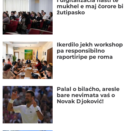
I digitalizacia našti te
mukhel e maj čorore bi
žutipasko
Ikerdilo jekh workshop
pa responsibilno
raportiripe pe roma
Palal o bilaćho, aresle
bare nevimata vaś o
Novak Djoković!