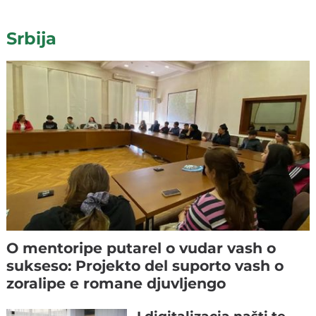
Srbija
O mentoripe putarel o vudar vash o
sukseso: Projekto del suporto vash o
zoralipe e romane djuvljengo