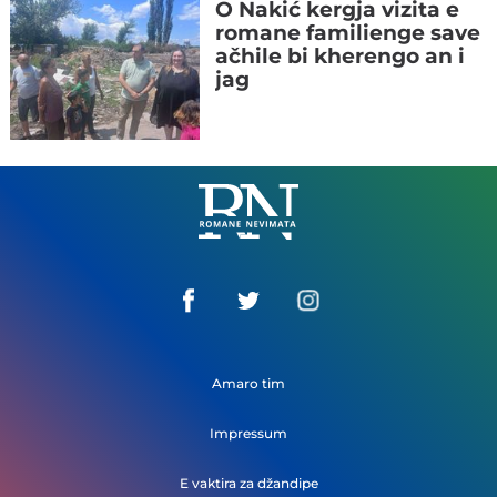
O Nakić kergja vizita e
romane familienge save
ačhile bi kherengo an i
jag
Romane
Nemivata
Amaro tim
Impressum
E vaktira za džandipe