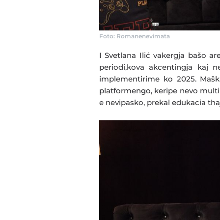
Foto: Romanenevimata
I Svetlana Ilić vakergja bašo ar
periodi,kova akcentingja kaj 
implementirime ko 2025. Maškar 
platformengo, keripe nevo multim
e nevipasko, prekal edukacia tha