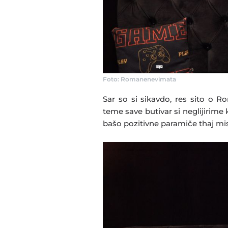
Foto: Romanenevimata
Sar so si sikavdo, res sito o Ro
teme save butivar si neglijirim
bašo pozitivne paramiče thaj mis