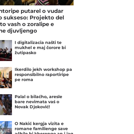
toripe putarel o vudar
o sukseso: Projekto del
to vash o zoralipe e
e djuvljengo
I digitalizacia našti te
mukhel e maj čorore bi
žutipasko
Ikerdilo jekh workshop pa
responsibilno raportiripe
pe roma
Palal o bilaćho, aresle
bare nevimata vaś o
Novak Djoković!
O Nakić kergja vizita e
romane familienge save
ačhile bi kherengo an i jag