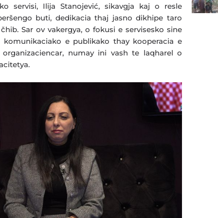
 servisi, Ilija Stanojević, sikavgja kaj o resle
 beršengo buti, dedikacia thaj jasno dikhipe taro
čhib. Sar ov vakergya, o fokusi e servisesko sine
 e komunikaciako e publikako thay kooperacia e
y organizaciencar, numay ini vash te laqharel o
citetya.