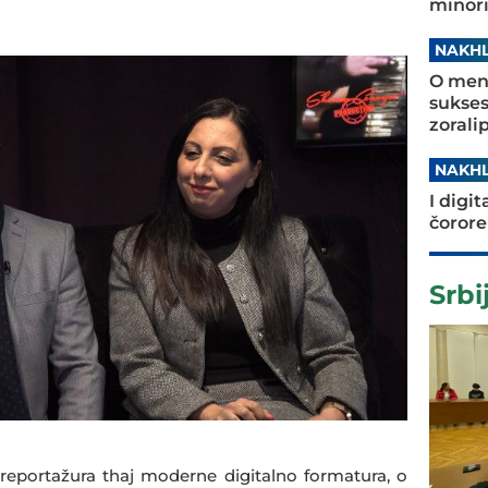
minori
NAKHL
O ment
sukses
zorali
NAKHL
I digi
čorore
Srbi
 reportažura thaj moderne digitalno formatura, o