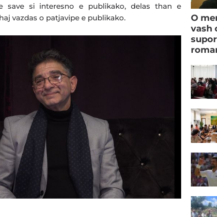
e save si interesno e publikako, delas than e
O men
aj vazdas o patjavipe e publikako.
vash 
supor
roman