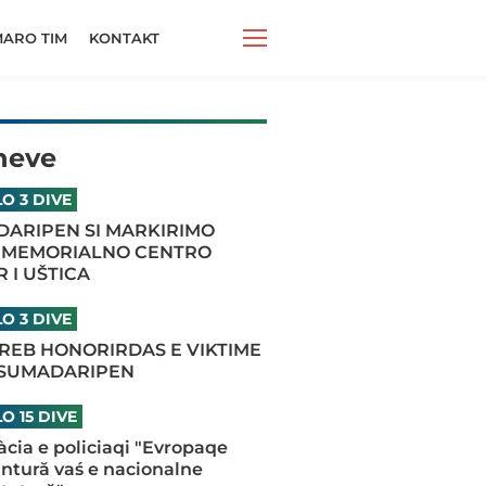
ARO TIM
KONTAKT
neve
O 3 DIVE
ARIPEN SI MARKIRIMO
 MEMORIALNO CENTRO
 I UŠTICA
O 3 DIVE
REB HONORIRDAS E VIKTIME
 SUMADARIPEN
O 15 DIVE
iàcia e policiaqi "Evropaqe
antură vaś e nacionalne