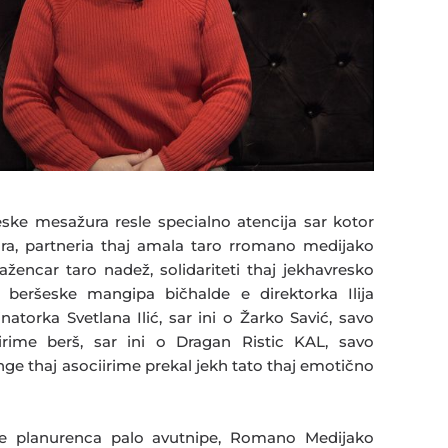
ske mesažura resle specialno atencija sar kotor
tora, partneria thaj amala taro rromano medijako
žencar taro nadež, solidariteti thaj jekhavresko
 beršeske mangipa bičhalde e direktorka Ilija
natorka Svetlana Ilić, sar ini o Žarko Savić, savo
irime berš, sar ini o Dragan Ristic KAL, savo
nge thaj asociirime prekal jekh tato thaj emotično
sne planurenca palo avutnipe, Romano Medijako