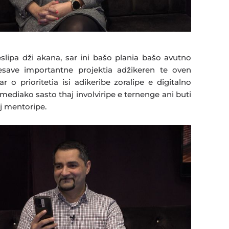
eslipa dži akana, sar ini bašo plania bašo avutno
nesave importantne projektia adžikeren te oven
o prioritetia isi adikeribe zoralipe e digitalno
ediako sasto thaj involviripe e ternenge ani buti
j mentoripe.