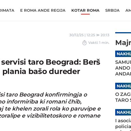
DIMATA
E ROMA ANDE REGIJA
KOTAR ROMA
SRBIJA
AM
30/12/25 | 12:25
≫
20:13
Maj
Vakti: 1 min.
NAKHL
ervisi taro Beograd: Berš
SAMUD
ANDO
aj plania bašo dureder
ANDAR
NAKHL
i taro Beograd konfirmingja o
O ZAG
TARO
o informiriba ki romani čhib,
j te khelen zorali rola ko paruvipe e
NAKHL
zoralipe e vizibilitetoskoro e romane
I asoc
polici