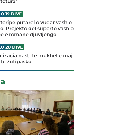
tetură"
O 19 DIVE
oripe putarel o vudar vash o
o: Projekto del suporto vash o
pe e romane djuvljengo
O 20 DIVE
talizacia našti te mukhel e maj
 bi žutipasko
ja