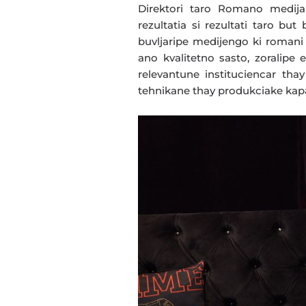
Direktori taro Romano medijako
rezultatia si rezultati taro but
buvljaripe medijengo ki romani 
ano kvalitetno sasto, zoralipe
relevantune instituciencar tha
tehnikane thay produkciake kapa