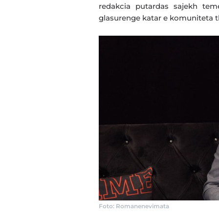
redakcia putardas sajekh tem
glasurenge katar e komuniteta th
Foto: Romanenevimata