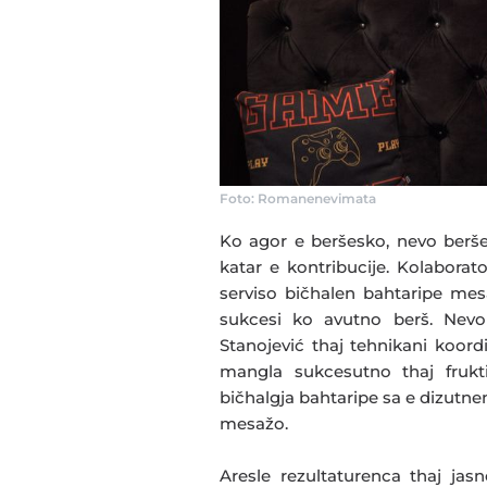
Foto: Romanenevimata
Ko agor e beršesko, nevo berše
katar e kontribucije. Kolabora
serviso bičhalen bahtaripe mesa
sukcesi ko avutno berš. Nevo
Stanojević thaj tehnikani koordi
mangla sukcesutno thaj frukt
bičhalgja bahtaripe sa e dizutne
mesažo.
Aresle rezultaturenca thaj ja