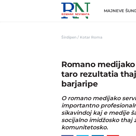
Romane
Nemivata
MAJNEVE ŠUN
Širdipen
/
Kotar Roma
Romano medijako s
taro rezultatia th
barjaripe
O romano medijako servis
importantno profesionaln
sikavindoj kaj e medije ša
socijalno imidžosko thaj 
komunitetosko.